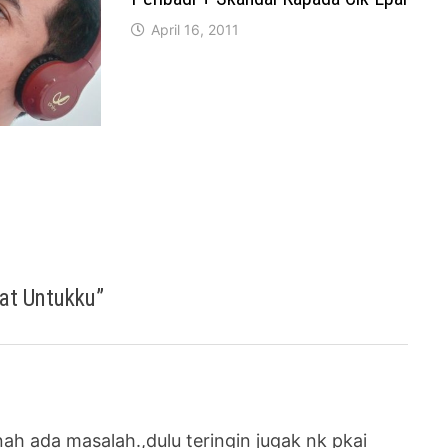
April 16, 2011
kat Untukku
”
ah ada masalah.,dulu teringin jugak nk pkai