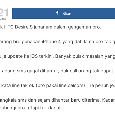
21
Share
ARES
ak HTC Desire S jahanam dalam gengaman bro.
arang bro gunakan iPhone 4 yang dah lama bro tak 
u je update ke iOS terkini. Banyak pulak masalah yan
kadang sms gagal dihantar, nak call orang tak dapat d
kata line tak ok (bro pakai line celcom) line penuh je
angkala sms dah sejam dihantar baru diterima. Kad
hubungi bro tetapi tak dapat.