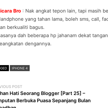
icara Bro
: Nak angkat tepon lain, tapi masih b
andphone yang tahan lama, boleh sms, call, fac
an berkualiti bagus.
asanya dah beberapa hp jahanam dekat tangan 
eangkatan dengannya.
GGED
IPHONE 4
st
Previous
VIOUS POST
post:
han Hati Seorang Blogger [Part 25] –
vigation
putan Berbuka Puasa Sepanjang Bulan
madhan