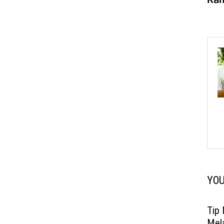
YOU
Tip
Mela