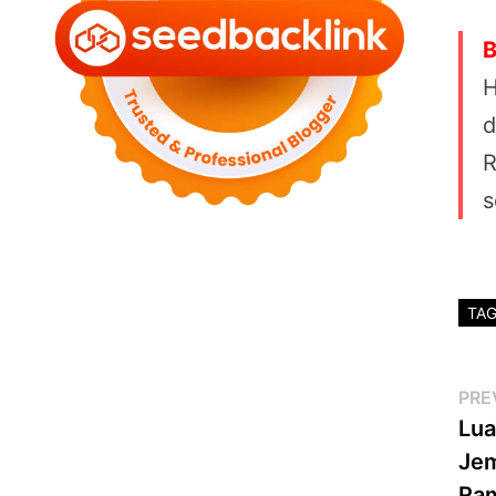
B
H
d
R
s
TA
Po
PRE
Lua
na
Jem
Ra