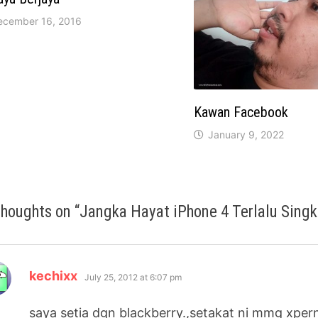
ecember 16, 2016
Kawan Facebook
January 9, 2022
thoughts on “
Jangka Hayat iPhone 4 Terlalu Sing
says:
kechixx
July 25, 2012 at 6:07 pm
saya setia dgn blackberry.,setakat ni mmg xpern