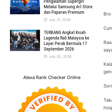
Pengalaman Supergirl
Melalui Samsung Art Store
dan Paparan Premium
Bro
July 31, 2026
Cum
TERBANG Angkat Kisah
Lagenda Rali Malaysia ke
Ras
Layar Perak Bermula 17
September 2026
say
July 30, 2026
Kal
gen
Alexa Rank Checker Online
Sor
Tek
hosp