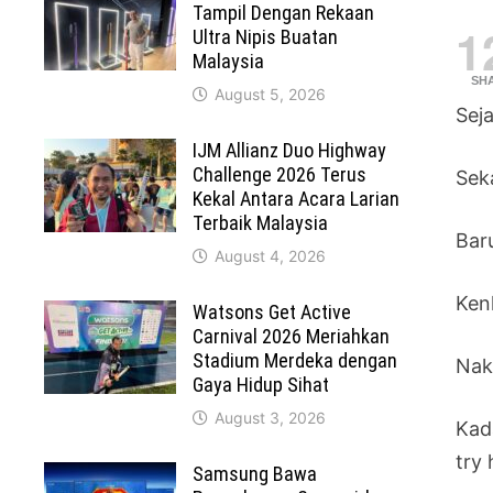
Tampil Dengan Rekaan
1
Ultra Nipis Buatan
Malaysia
SH
August 5, 2026
Sej
IJM Allianz Duo Highway
Challenge 2026 Terus
Sek
Kekal Antara Acara Larian
Terbaik Malaysia
Bar
August 4, 2026
Ken
Watsons Get Active
Carnival 2026 Meriahkan
Stadium Merdeka dengan
Nak 
Gaya Hidup Sihat
August 3, 2026
Kad
try 
Samsung Bawa