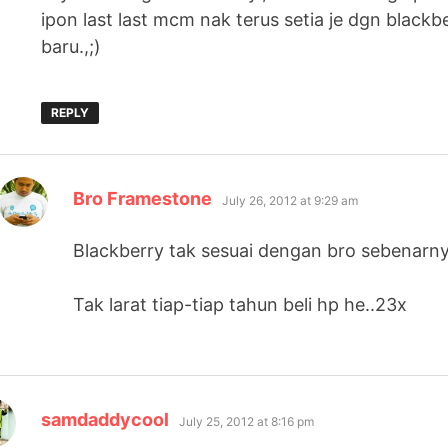
ipon last last mcm nak terus setia je dgn black
baru.,;)
REPLY
says:
Bro Framestone
July 26, 2012 at 9:29 am
Blackberry tak sesuai dengan bro sebenarny
Tak larat tiap-tiap tahun beli hp he..23x
says:
samdaddycool
July 25, 2012 at 8:16 pm