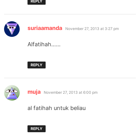
REPLY
says:
suriaamanda
November 27, 2013 at 3:27 pm
Alfatihah……
REPLY
says:
muja
November 27, 2013 at 6:00 pm
al fatihah untuk beliau
REPLY