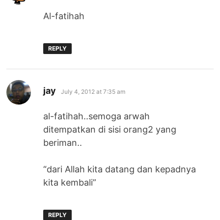
Al-fatihah
REPLY
says:
jay
July 4, 2012 at 7:35 am
al-fatihah..semoga arwah
ditempatkan di sisi orang2 yang
beriman..
“dari Allah kita datang dan kepadnya
kita kembali”
REPLY