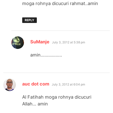
moga rohnya dicucuri rahmat..amin
REPLY
says:
SuManje
July 3, 2012 at 5:38 pm
amin……………..
says:
auc dot com
July 3, 2012 at 6:04 pm
Al Fatihah moga rohnya dicucuri
Allah… amin