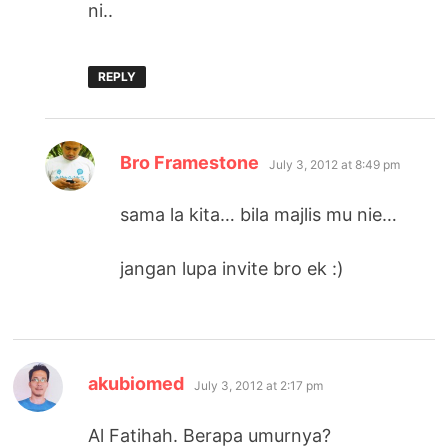
ni..
REPLY
says:
Bro Framestone
July 3, 2012 at 8:49 pm
sama la kita… bila majlis mu nie…
jangan lupa invite bro ek :)
says:
akubiomed
July 3, 2012 at 2:17 pm
Al Fatihah. Berapa umurnya?