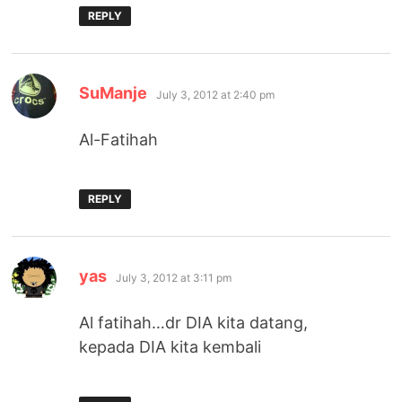
REPLY
says:
SuManje
July 3, 2012 at 2:40 pm
Al-Fatihah
REPLY
says:
yas
July 3, 2012 at 3:11 pm
Al fatihah…dr DIA kita datang,
kepada DIA kita kembali