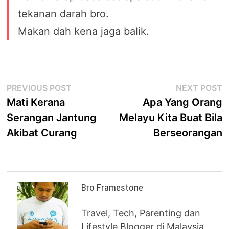
tekanan darah bro.
Makan dah kena jaga balik.
Post
Previous
N
PREVIOUS POST
NEXT POST
post:
p
Mati Kerana
Apa Yang Orang
navigation
Serangan Jantung
Melayu Kita Buat Bila
Akibat Curang
Berseorangan
Bro Framestone
Travel, Tech, Parenting dan
Lifestyle Blogger di Malaysia