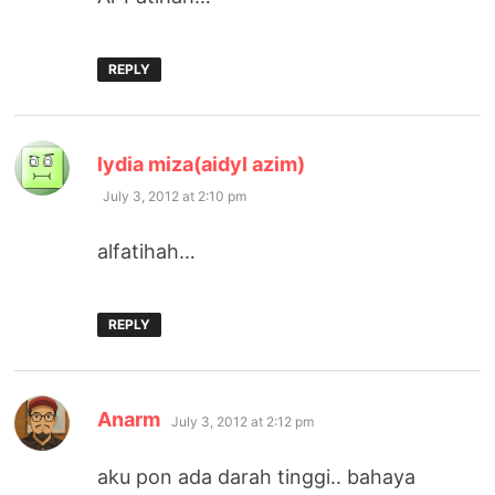
REPLY
says:
lydia miza(aidyl azim)
July 3, 2012 at 2:10 pm
alfatihah…
REPLY
says:
Anarm
July 3, 2012 at 2:12 pm
aku pon ada darah tinggi.. bahaya