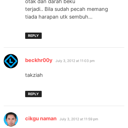
otak dan darah beku
terjadi.. Bila sudah pecah memang
tiada harapan utk sembuh…
REPLY
says:
beckhr00y
July 3, 2012 at 11:03 pm
takziah
REPLY
says:
cikgu naman
July 3, 2012 at 11:59 pm