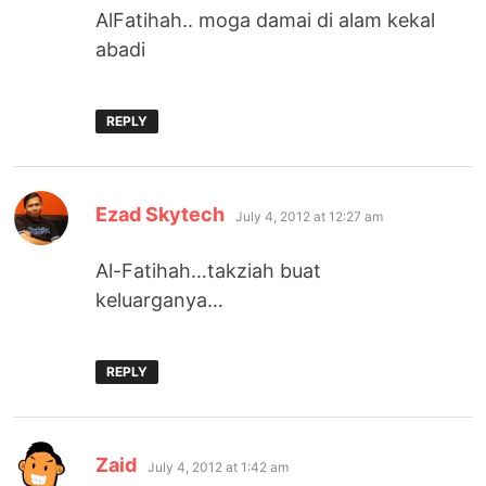
AlFatihah.. moga damai di alam kekal
abadi
REPLY
says:
Ezad Skytech
July 4, 2012 at 12:27 am
Al-Fatihah…takziah buat
keluarganya…
REPLY
says:
Zaid
July 4, 2012 at 1:42 am