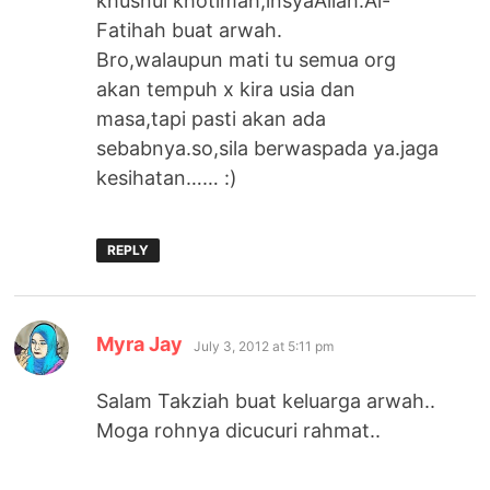
khusnul khotimah,insyaAllah.Al-
Fatihah buat arwah.
Bro,walaupun mati tu semua org
akan tempuh x kira usia dan
masa,tapi pasti akan ada
sebabnya.so,sila berwaspada ya.jaga
kesihatan…… :)
REPLY
says:
Myra Jay
July 3, 2012 at 5:11 pm
Salam Takziah buat keluarga arwah..
Moga rohnya dicucuri rahmat..