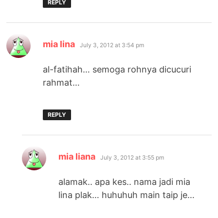
REPLY
says:
mia lina
July 3, 2012 at 3:54 pm
al-fatihah… semoga rohnya dicucuri
rahmat…
REPLY
says:
mia liana
July 3, 2012 at 3:55 pm
alamak.. apa kes.. nama jadi mia
lina plak… huhuhuh main taip je…