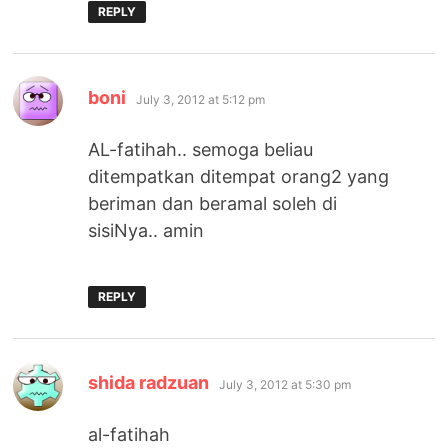
REPLY
says:
boni
July 3, 2012 at 5:12 pm
AL-fatihah.. semoga beliau
ditempatkan ditempat orang2 yang
beriman dan beramal soleh di
sisiNya.. amin
REPLY
says:
shida radzuan
July 3, 2012 at 5:30 pm
al-fatihah