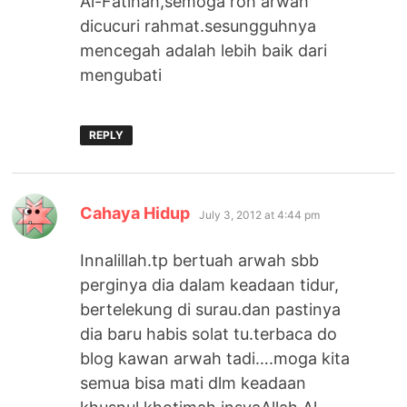
Al-Fatihah,semoga roh arwah
dicucuri rahmat.sesungguhnya
mencegah adalah lebih baik dari
mengubati
REPLY
says:
Cahaya Hidup
July 3, 2012 at 4:44 pm
Innalillah.tp bertuah arwah sbb
perginya dia dalam keadaan tidur,
bertelekung di surau.dan pastinya
dia baru habis solat tu.terbaca do
blog kawan arwah tadi….moga kita
semua bisa mati dlm keadaan