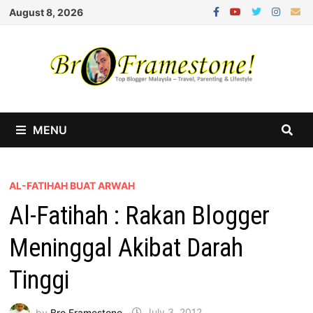
Skip
August 8, 2026
to
content
MENU
AL-FATIHAH BUAT ARWAH
Al-Fatihah : Rakan Blogger
Meninggal Akibat Darah
Tinggi
by
Bro Framestone
July 3, 2012