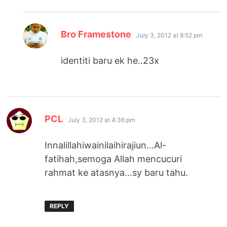
says:
Bro Framestone
July 3, 2012 at 8:52 pm
identiti baru ek he..23x
says:
PCL
July 3, 2012 at 4:36 pm
Innalillahiwainilaihirajiun…Al-
fatihah,semoga Allah mencucuri
rahmat ke atasnya…sy baru tahu.
REPLY