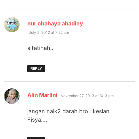
says:
nur chahaya abadiey
July 5, 2012 at 7:22 am
alfatihah..
REPLY
says:
Alin Marlini
November 27, 2013 at 3:13 pm
jangan naik2 darah bro…kesian
Fisya….