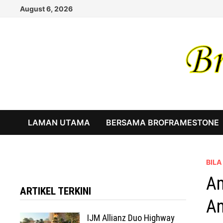
Skip
August 6, 2026
to
content
LAMAN UTAMA
BERSAMA BROFRAMESTONE
BIL
Am
ARTIKEL TERKINI
An
IJM Allianz Duo Highway