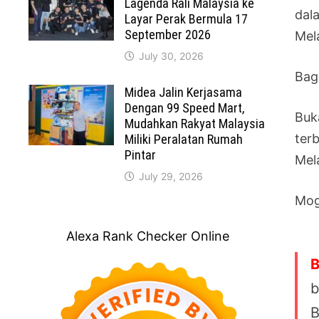
Lagenda Rali Malaysia ke
dal
Layar Perak Bermula 17
September 2026
Mel
July 30, 2026
Bagi
Midea Jalin Kerjasama
Dengan 99 Speed Mart,
Buk
Mudahkan Rakyat Malaysia
ter
Miliki Peralatan Rumah
Pintar
Mel
July 29, 2026
Mog
Alexa Rank Checker Online
B
b
B