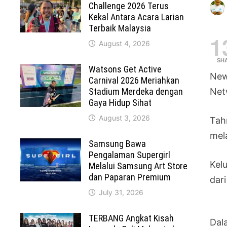
Challenge 2026 Terus
Kekal Antara Acara Larian
Terbaik Malaysia
1
August 4, 2026
SH
Watsons Get Active
New
Carnival 2026 Meriahkan
Stadium Merdeka dengan
Net
Gaya Hidup Sihat
August 3, 2026
Tah
mel
Samsung Bawa
Pengalaman Supergirl
Kel
Melalui Samsung Art Store
dan Paparan Premium
dar
July 31, 2026
TERBANG Angkat Kisah
Dal