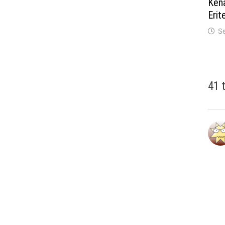
Kena
Eri
S
41 