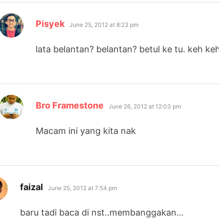
says:
Pisyek
June 25, 2012 at 8:23 pm
lata belantan? belantan? betul ke tu. keh ke
says:
Bro Framestone
June 26, 2012 at 12:03 pm
Macam ini yang kita nak
says:
faizal
June 25, 2012 at 7:54 pm
baru tadi baca di nst..membanggakan…