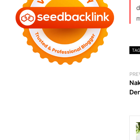
d
m
TA
Po
PRE
Nak
na
Den