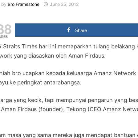
by
Bro Framestone
June 25, 2012
38
Share
ARES
 Straits Times hari ini memaparkan tulang belakang
work yang diasaskan oleh Aman Firdaus.
niah bro ucapkan kepada keluaarga Amanz Network 
ayu ke peringkat antarabangsa.
uarga yang kecik, tapi mempunyai pengaruh yang besar
i Aman Firdaus (founder), Tekong (CEO Amanz Networ
am masa yang sama mereka juga mendapat bantuan da