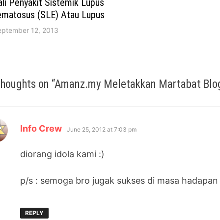
li Penyakit Sistemik Lupus
tematosus (SLE) Atau Lupus
eptember 12, 2013
thoughts on “
Amanz.my Meletakkan Martabat Blog
says:
Info Crew
June 25, 2012 at 7:03 pm
diorang idola kami :)
p/s : semoga bro jugak sukses di masa hadapan 
REPLY