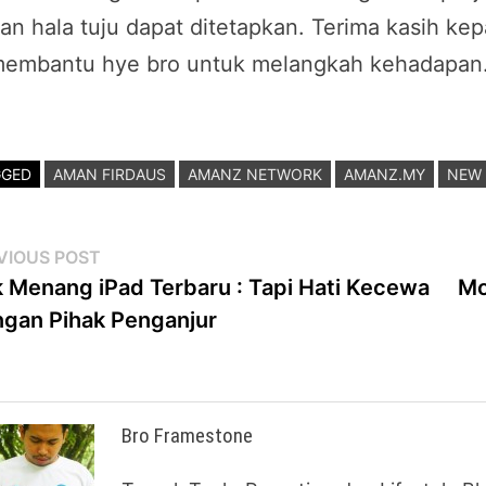
an hala tuju dapat ditetapkan. Terima kasih k
embantu hye bro untuk melangkah kehadapan
GGED
AMAN FIRDAUS
AMANZ NETWORK
AMANZ.MY
NEW 
st
Previous
VIOUS POST
post:
 Menang iPad Terbaru : Tapi Hati Kecewa
Mo
vigation
gan Pihak Penganjur
Bro Framestone