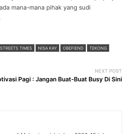
epada mana-mana pihak yang sudi
.
STREETS TIMES
NISA KAY
OBEFIEND
TEKONG
Next
NEXT POST
post
tivasi Pagi : Jangan Buat-Buat Busy Di Sini