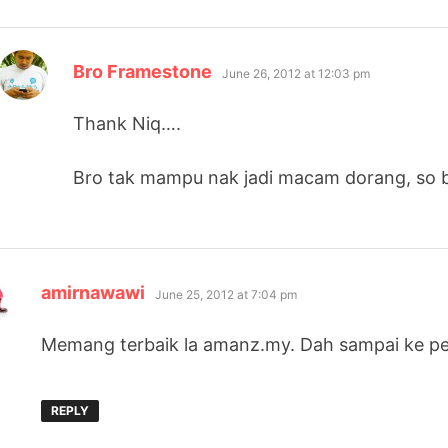
says:
Bro Framestone
June 26, 2012 at 12:03 pm
Thank Niq….
Bro tak mampu nak jadi macam dorang, so bro
says:
amirnawawi
June 25, 2012 at 7:04 pm
Memang terbaik la amanz.my. Dah sampai ke per
REPLY