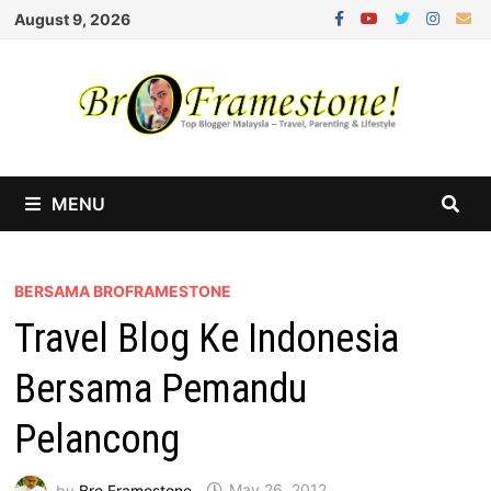
Skip
August 9, 2026
to
content
MENU
BERSAMA BROFRAMESTONE
Travel Blog Ke Indonesia
Bersama Pemandu
Pelancong
by
Bro Framestone
May 26, 2012