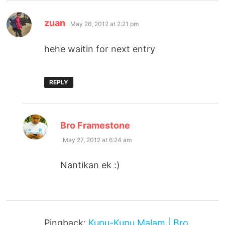
says:
zuan
May 26, 2012 at 2:21 pm
hehe waitin for next entry
REPLY
says:
Bro Framestone
May 27, 2012 at 6:24 am
Nantikan ek :)
Pingback:
Kupu-Kupu Malam | Bro