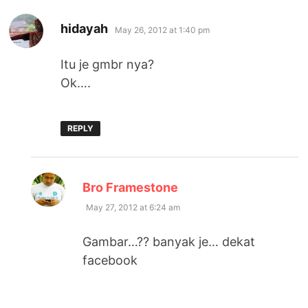
says:
hidayah
May 26, 2012 at 1:40 pm
Itu je gmbr nya?
Ok….
REPLY
says:
Bro Framestone
May 27, 2012 at 6:24 am
Gambar…?? banyak je… dekat
facebook