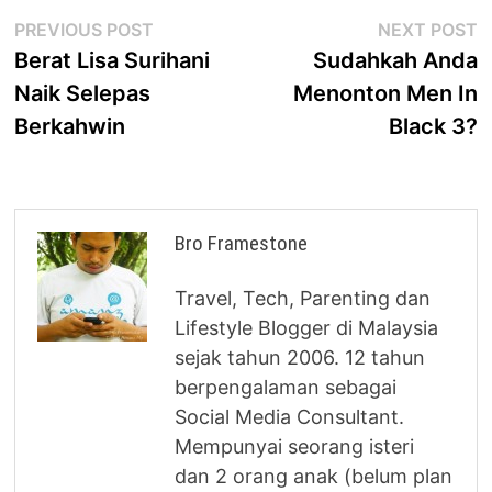
Post
Previous
N
PREVIOUS POST
NEXT POST
post:
p
Berat Lisa Surihani
Sudahkah Anda
navigation
Naik Selepas
Menonton Men In
Berkahwin
Black 3?
Bro Framestone
Travel, Tech, Parenting dan
Lifestyle Blogger di Malaysia
sejak tahun 2006. 12 tahun
berpengalaman sebagai
Social Media Consultant.
Mempunyai seorang isteri
dan 2 orang anak (belum plan