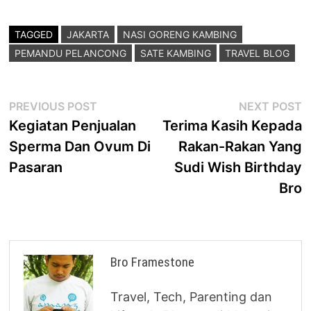
TAGGED
JAKARTA
NASI GORENG KAMBING
PEMANDU PELANCONG
SATE KAMBING
TRAVEL BLOG
Post
Previous
N
PREVIOUS POST
NEXT POST
post:
p
Kegiatan Penjualan
Terima Kasih Kepada
navigation
Sperma Dan Ovum Di
Rakan-Rakan Yang
Pasaran
Sudi Wish Birthday
Bro
Bro Framestone
Travel, Tech, Parenting dan