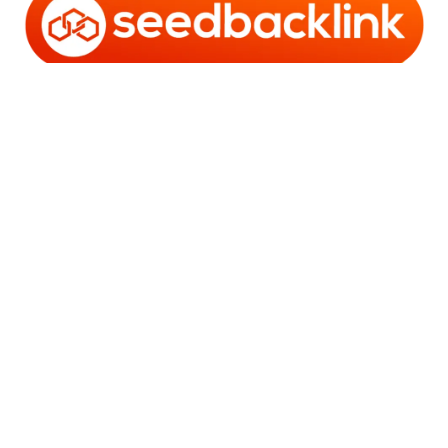
Copyright © 2006 - 2025 Bro Framestone | Owned by
Gabra Media Empire (003752670-X) | Powered by
WordPress
and
Bam
.