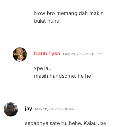
Now bro memang dah makin
bulat huhu
says:
Datin Tyka
May 28, 2012 at 9:00 pm
xpe la..
masih handsome. he he
says:
jay
May 28, 2012 at 7:16 am
sedapnye sate tu..hehe..Kalau Jay