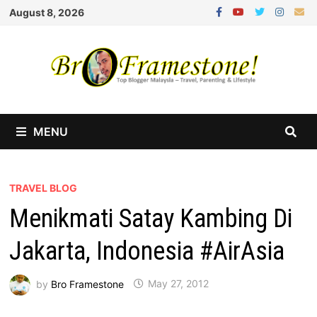
Skip
August 8, 2026
to
content
MENU
TRAVEL BLOG
Menikmati Satay Kambing Di
Jakarta, Indonesia #AirAsia
by
Bro Framestone
May 27, 2012