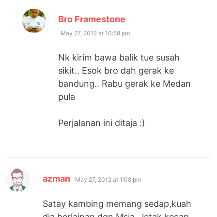
says:
Bro Framestone
May 27, 2012 at 10:58 pm
Nk kirim bawa balik tue susah
sikit.. Esok bro dah gerak ke
bandung.. Rabu gerak ke Medan
pula
Perjalanan ini ditaja :)
says:
azman
May 27, 2012 at 1:08 pm
Satay kambing memang sedap,kuah
dia berlainan dgn Msia…letak kecap