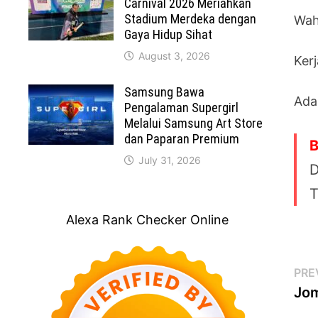
Carnival 2026 Meriahkan
Stadium Merdeka dengan
Wah
Gaya Hidup Sihat
August 3, 2026
Ker
Samsung Bawa
Ada
Pengalaman Supergirl
Melalui Samsung Art Store
dan Paparan Premium
B
July 31, 2026
D
T
Alexa Rank Checker Online
Po
PRE
Jo
na