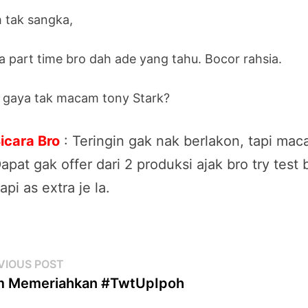
 tak sangka,
ja part time bro dah ade yang tahu. Bocor rahsia.
 gaya tak macam tony Stark?
icara Bro
: Teringin gak nak berlakon, tapi mac
apat gak offer dari 2 produksi ajak bro try tes
api as extra je la.
st
Previous
VIOUS POST
post:
m Memeriahkan #TwtUpIpoh
vigation