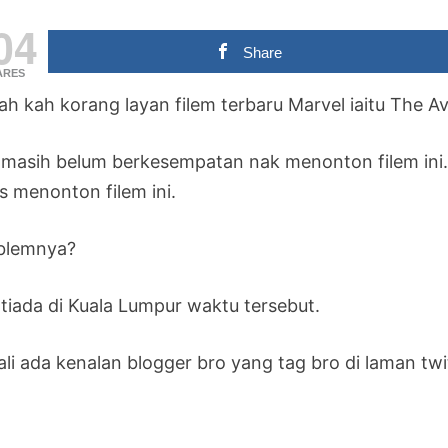
04
Share
ARES
ah kah korang layan filem terbaru Marvel iaitu The A
 masih belum berkesempatan nak menonton filem ini. K
s menonton filem ini.
blemnya?
 tiada di Kuala Lumpur waktu tersebut.
ali ada kenalan blogger bro yang tag bro di laman t