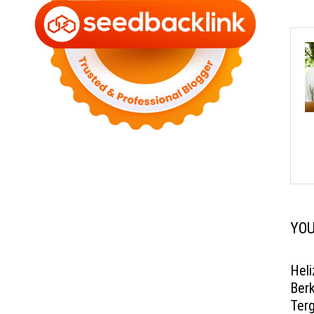
YOU
Heli
Berk
Ter