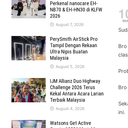
Perkenal nanocare EH-
1
NB70 & EH-HN30 di KLFW
2026
SH
August 7, 2026
Sud
PerySmith AirStick Pro
Tampil Dengan Rekaan
Bro
Ultra Nipis Buatan
clas
Malaysia
August 5, 2026
Pro
IJM Allianz Duo Highway
Challenge 2026 Terus
Bro
Kekal Antara Acara Larian
Terbaik Malaysia
Sek
August 4, 2026
ini.
Watsons Get Active