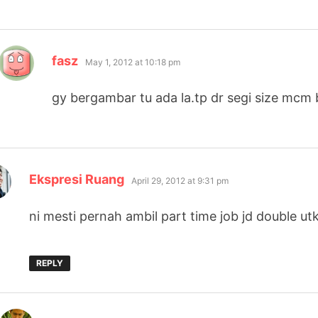
says:
fasz
May 1, 2012 at 10:18 pm
gy bergambar tu ada la.tp dr segi size mcm
says:
Ekspresi Ruang
April 29, 2012 at 9:31 pm
ni mesti pernah ambil part time job jd double u
REPLY