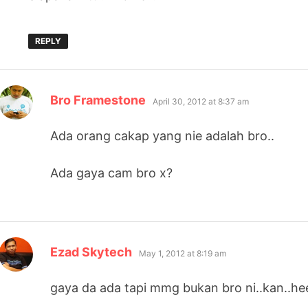
REPLY
says:
Bro Framestone
April 30, 2012 at 8:37 am
Ada orang cakap yang nie adalah bro..
Ada gaya cam bro x?
says:
Ezad Skytech
May 1, 2012 at 8:19 am
gaya da ada tapi mmg bukan bro ni..kan..he