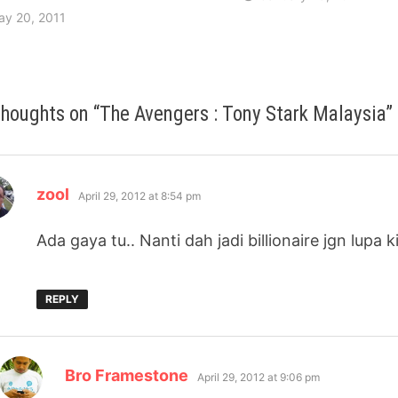
ay 20, 2011
thoughts on “
The Avengers : Tony Stark Malaysia
”
says:
zool
April 29, 2012 at 8:54 pm
Ada gaya tu.. Nanti dah jadi billionaire jgn lupa k
REPLY
says:
Bro Framestone
April 29, 2012 at 9:06 pm