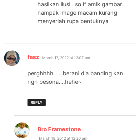
hasilkan ilusi.. so if amik gambar..
nampak image macam kurang
menyerlah rupa bentuknya
says:
fasz
March 17, 2012 at 12:07 pm
perghhhh……berani dia banding kan
ngn pesona….hehe~
REPLY
says:
Bro Framestone
March 18, 2012 at 12:20 am