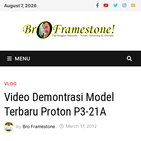
Skip
August 7, 2026
to
content
MENU
VLOG
Video Demontrasi Model
Terbaru Proton P3-21A
by
Bro Framestone
March 17, 2012