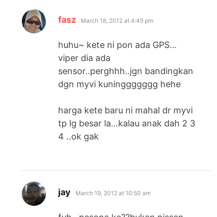
says:
fasz
March 18, 2012 at 4:45 pm
huhu~ kete ni pon ada GPS…
viper dia ada
sensor..perghhh..jgn bandingkan
dgn myvi kuninggggggg hehe
harga kete baru ni mahal dr myvi
tp lg besar la…kalau anak dah 2 3
4 ..ok gak
says:
jay
March 19, 2012 at 10:50 am