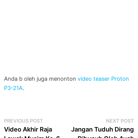
Anda b oleh juga menonton
video teaser Proton
P3-21A
.
Post
Previous
N
PREVIOUS POST
NEXT POST
post:
p
Video Akhir Raja
Jangan Tuduh Dirang
navigation