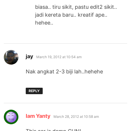
biasa.. tiru sikit, pastu edit2 sikit..
jadi kereta baru.. kreatif ape..
hehee..
says:
jay
March 19, 2012 at 10:54 am
Nak angkat 2-3 biji lah..hehehe
REPLY
says:
Iam Yanty
March 28, 2012 at 10:58 am