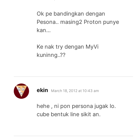
Ok pe bandingkan dengan
Pesona.. masing2 Proton punye
kan…
Ke nak try dengan MyVi
kuninng..??
says:
ekin
March 18, 2012 at 10:43 am
hehe , ni pon persona jugak lo.
cube bentuk line sikit an.