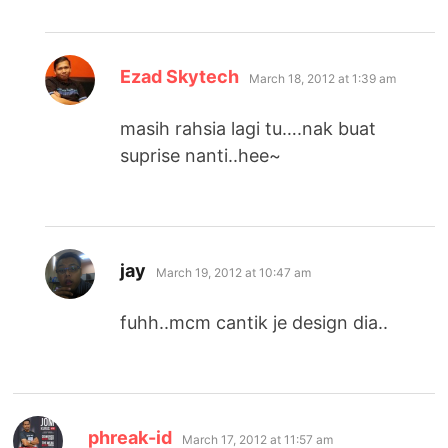
says:
Ezad Skytech
March 18, 2012 at 1:39 am
masih rahsia lagi tu….nak buat
suprise nanti..hee~
says:
jay
March 19, 2012 at 10:47 am
fuhh..mcm cantik je design dia..
says:
phreak-id
March 17, 2012 at 11:57 am