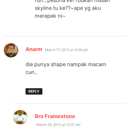
fuh…pesona ke??bukan nissan
skyline tu ke??~ape yg aku
merepek ni~
says:
Anarm
March 17, 2012 at 3:06 pm
dia punya shape nampak macam
cun..
REPLY
says:
Bro Framestone
March 18, 2012 at 12:21 am