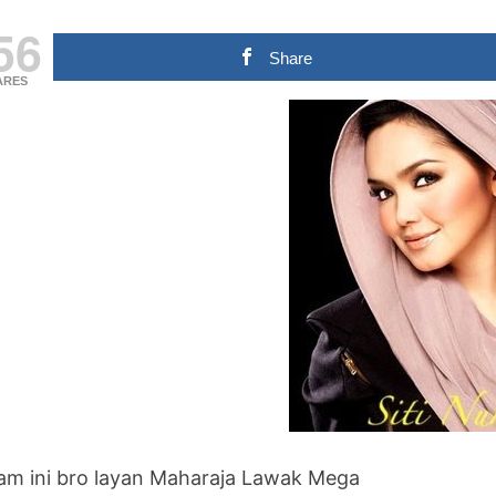
56
Share
ARES
am ini bro layan Maharaja Lawak Mega