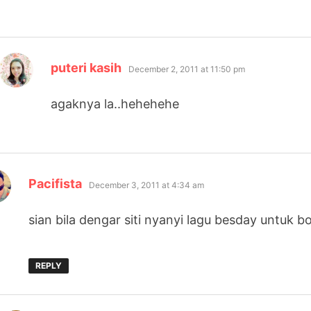
says:
puteri kasih
December 2, 2011 at 11:50 pm
agaknya la..hehehehe
says:
Pacifista
December 3, 2011 at 4:34 am
sian bila dengar siti nyanyi lagu besday untuk b
REPLY