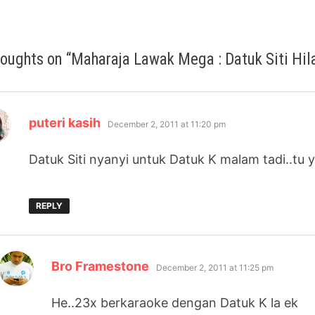
houghts on “
Maharaja Lawak Mega : Datuk Siti Hil
says:
puteri kasih
December 2, 2011 at 11:20 pm
Datuk Siti nyanyi untuk Datuk K malam tadi..tu 
REPLY
says:
Bro Framestone
December 2, 2011 at 11:25 pm
He..23x berkaraoke dengan Datuk K la ek