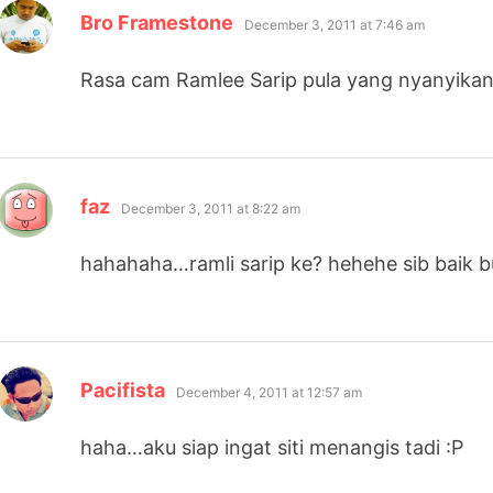
says:
Bro Framestone
December 3, 2011 at 7:46 am
Rasa cam Ramlee Sarip pula yang nyanyikan
says:
faz
December 3, 2011 at 8:22 am
hahahaha…ramli sarip ke? hehehe sib baik 
says:
Pacifista
December 4, 2011 at 12:57 am
haha…aku siap ingat siti menangis tadi :P