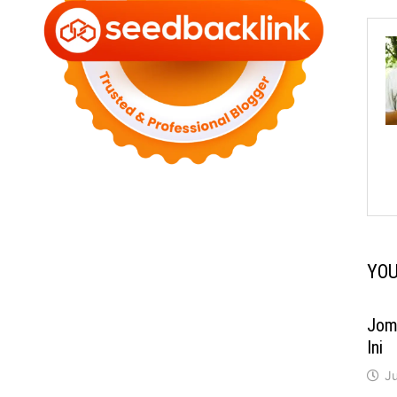
YOU
Jom
Ini
J