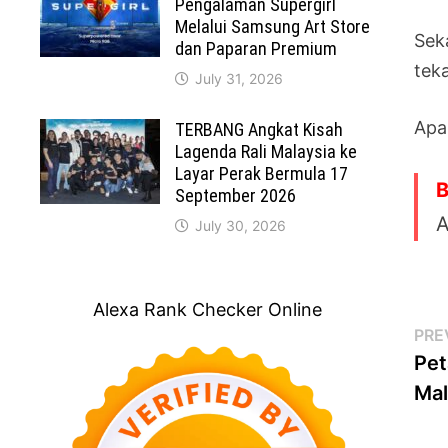
Pengalaman Supergirl
Melalui Samsung Art Store
Seka
dan Paparan Premium
teka
July 31, 2026
Apa
TERBANG Angkat Kisah
Lagenda Rali Malaysia ke
Layar Perak Bermula 17
B
September 2026
A
July 30, 2026
Alexa Rank Checker Online
Po
PRE
Pet
na
Mal