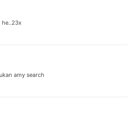
 he..23x
bukan amy search