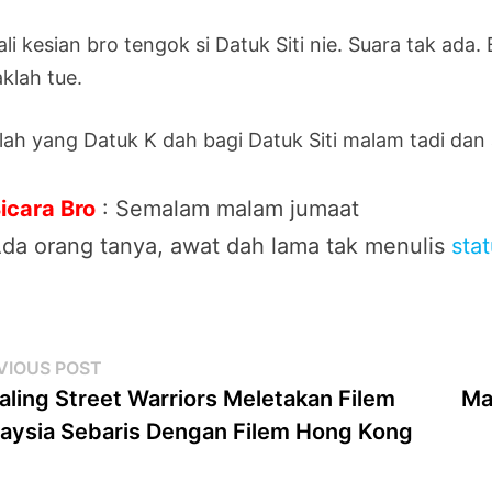
li kesian bro tengok si Datuk Siti nie. Suara tak ada
klah tue.
lah yang Datuk K dah bagi Datuk Siti malam tadi dan 
icara Bro
: Semalam malam jumaat
da orang tanya, awat dah lama tak menulis
sta
st
Previous
VIOUS POST
post:
aling Street Warriors Meletakan Filem
Ma
vigation
aysia Sebaris Dengan Filem Hong Kong