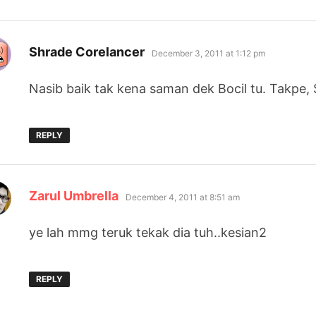
says:
Shrade Corelancer
December 3, 2011 at 1:12 pm
Nasib baik tak kena saman dek Bocil tu. Takpe, 
REPLY
says:
Zarul Umbrella
December 4, 2011 at 8:51 am
ye lah mmg teruk tekak dia tuh..kesian2
REPLY