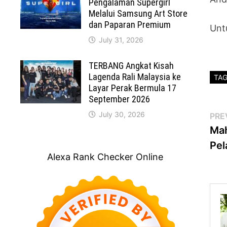
Pengalaman Supergirl
Melalui Samsung Art Store
dan Paparan Premium
Unt
July 31, 2026
TERBANG Angkat Kisah
Lagenda Rali Malaysia ke
TA
Layar Perak Bermula 17
September 2026
Po
July 30, 2026
PRE
Mah
na
Pel
Alexa Rank Checker Online