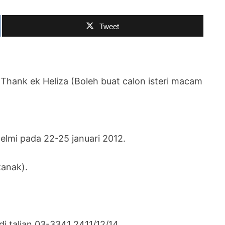
Tweet
 Thank ek Heliza (Boleh buat calon isteri macam
elmi pada 22-25 januari 2012.
kanak).
i talian 03-3341 2411/12/14