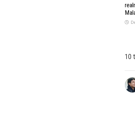
real
Mal
D
10 