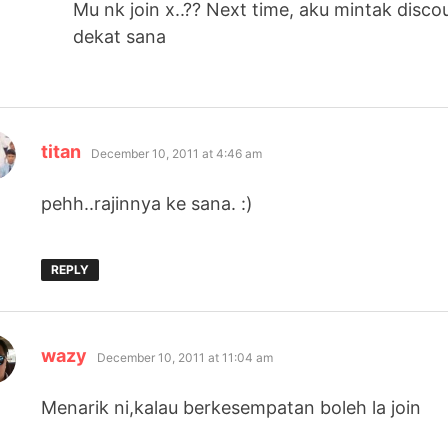
Mu nk join x..?? Next time, aku mintak disco
dekat sana
says:
titan
December 10, 2011 at 4:46 am
pehh..rajinnya ke sana. :)
REPLY
says:
wazy
December 10, 2011 at 11:04 am
Menarik ni,kalau berkesempatan boleh la join