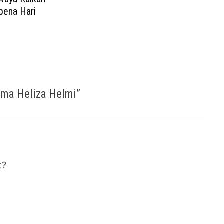
pena Hari
ama Heliza Helmi
”
t?