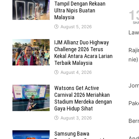
Tampil Dengan Rekaan
1
Ultra Nipis Buatan
Malaysia
SH
August 5, 2026
Law
IJM Allianz Duo Highway
Challenge 2026 Terus
Raj
Kekal Antara Acara Larian
nie)
Terbaik Malaysia
August 4, 2026
Jom
Watsons Get Active
Carnival 2026 Meriahkan
Stadium Merdeka dengan
Pak
Gaya Hidup Sihat
August 3, 2026
Ber
Samsung Bawa
And