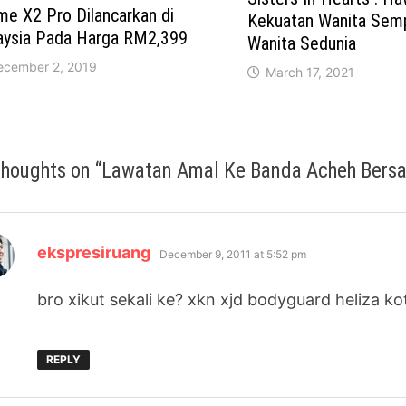
me X2 Pro Dilancarkan di
Kekuatan Wanita Sem
aysia Pada Harga RM2,399
Wanita Sedunia
ecember 2, 2019
March 17, 2021
thoughts on “
Lawatan Amal Ke Banda Acheh Bers
says:
ekspresiruang
December 9, 2011 at 5:52 pm
bro xikut sekali ke? xkn xjd bodyguard heliza ko
REPLY