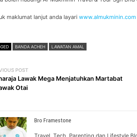
uk maklumat lanjut anda layari
www.almukminin.com
GGED
BANDA ACHEH
LAWATAN AMAL
st
Previous
VIOUS POST
post:
araja Lawak Mega Menjatuhkan Martabat
vigation
awak Otai
Bro Framestone
Travel, Tech, Parenting dan Lifestyle B