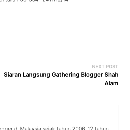
Next
NEXT POST
post
Siaran Langsung Gathering Blogger Shah
Alam
logger di Malaysia sejak tahun 2006. 12 tahun