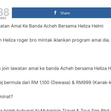
38
Share
ARES
atan Amal Ke Banda Acheh Bersama Heliza Helmi
in Heliza roger bro mintak iklankan program amal dia.
 join lawatan amal ke banda Acheh bersama Heliza H
ej bermula dari RM 1,100 (Dewasa) & RM999 (Kanak-
minat?
a boleh hubungi Al-Mukminin Travel & Tour Sgn Bhd d