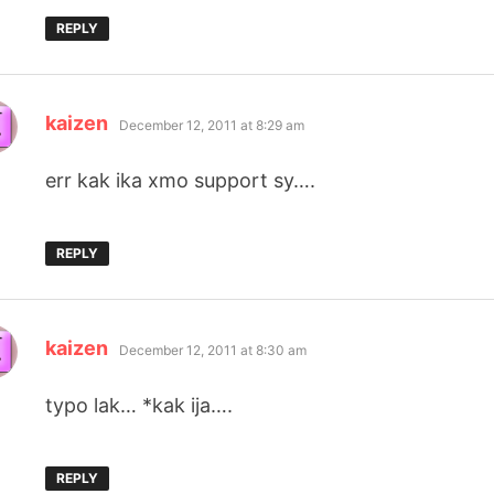
REPLY
says:
kaizen
December 12, 2011 at 8:29 am
err kak ika xmo support sy….
REPLY
says:
kaizen
December 12, 2011 at 8:30 am
typo lak… *kak ija….
REPLY