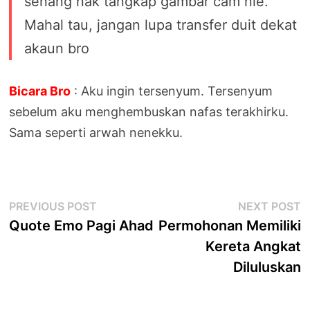
senang nak tangkap gambar cam nie.
Mahal tau, jangan lupa transfer duit dekat
akaun bro
Bicara Bro
: Aku ingin tersenyum. Tersenyum
sebelum aku menghembuskan nafas terakhirku.
Sama seperti arwah nenekku.
Post
Previous
N
PREVIOUS POST
NEXT POST
post:
p
Quote Emo Pagi Ahad
Permohonan Memiliki
navigation
Kereta Angkat
Diluluskan