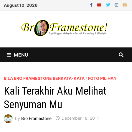
Skip
August 10, 2026
to
content
MENU
BILA BRO FRAMESTONE BERKATA-KATA
/
FOTO PILIHAN
Kali Terakhir Aku Melihat
Senyuman Mu
by
Bro Framestone
December 18, 2011