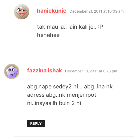
says:
haniekunie
December 21, 2011 at 10:09 am
tak mau la.. lain kali je.. :P
hehehee
says:
fazzlna ishak
December 18, 2011 at 8:23 pm
abg.nape sedey2 ni… abg..ina nk
adress abg..nk menjempot
ni..insyaallh buln 2 ni
REPLY