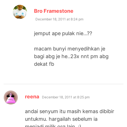
says:
Bro Framestone
December 18, 2011 at 8:24 pm
jemput ape pulak nie…??
macam bunyi menyedihkan je
bagi abg je he..23x nnt pm abg
dekat fb
says:
reena
December 18, 2011 at 8:25 pm
andai senyum itu masih kemas dibibir
untukmu. hargailah sebelum ia
menjadi milik org lain. :)