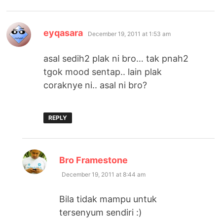
says:
eyqasara
December 19, 2011 at 1:53 am
asal sedih2 plak ni bro… tak pnah2
tgok mood sentap.. lain plak
coraknye ni.. asal ni bro?
REPLY
says:
Bro Framestone
December 19, 2011 at 8:44 am
Bila tidak mampu untuk
tersenyum sendiri :)