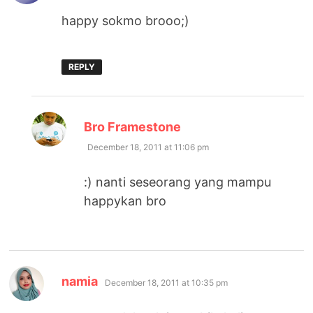
happy sokmo brooo;)
REPLY
says:
Bro Framestone
December 18, 2011 at 11:06 pm
:) nanti seseorang yang mampu
happykan bro
says:
namia
December 18, 2011 at 10:35 pm