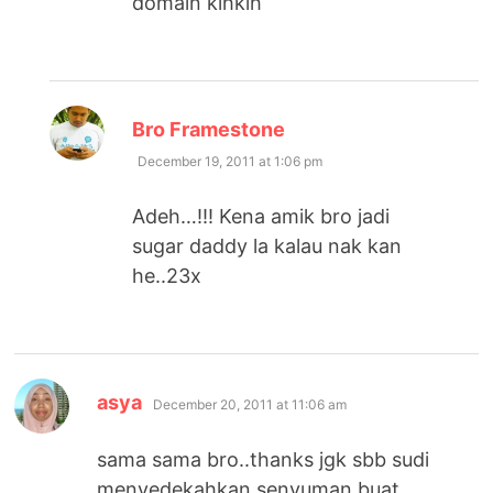
domain kihkih
says:
Bro Framestone
December 19, 2011 at 1:06 pm
Adeh…!!! Kena amik bro jadi
sugar daddy la kalau nak kan
he..23x
says:
asya
December 20, 2011 at 11:06 am
sama sama bro..thanks jgk sbb sudi
menyedekahkan senyuman buat