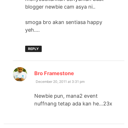
blogger newbie cam asya ni..
smoga bro akan sentiasa happy
yeh….
REPLY
says:
Bro Framestone
December 20, 2011 at 3:31 pm
Newbie pun, mana2 event
nuffnang tetap ada kan he…23x