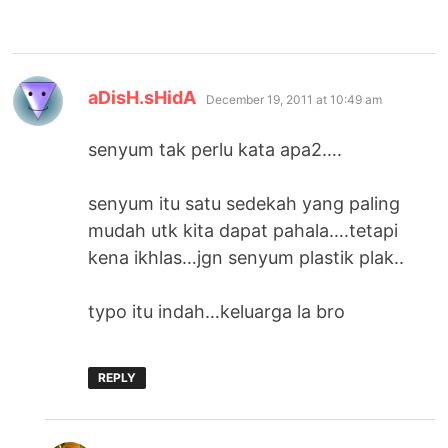
says:
aDisH.sHidA
December 19, 2011 at 10:49 am
senyum tak perlu kata apa2….
senyum itu satu sedekah yang paling
mudah utk kita dapat pahala….tetapi
kena ikhlas…jgn senyum plastik plak..
typo itu indah…keluarga la bro
REPLY