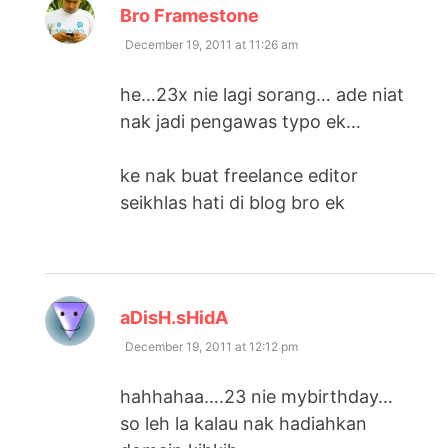
says:
Bro Framestone
December 19, 2011 at 11:26 am
he…23x nie lagi sorang… ade niat
nak jadi pengawas typo ek…
ke nak buat freelance editor
seikhlas hati di blog bro ek
says:
aDisH.sHidA
December 19, 2011 at 12:12 pm
hahhahaa….23 nie mybirthday…
so leh la kalau nak hadiahkan