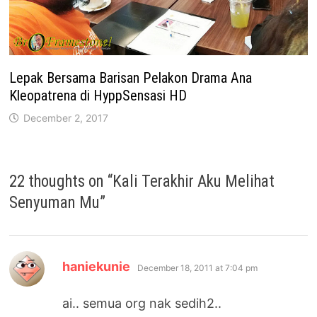
Lepak Bersama Barisan Pelakon Drama Ana
Kleopatrena di HyppSensasi HD
December 2, 2017
22 thoughts on “
Kali Terakhir Aku Melihat
Senyuman Mu
”
says:
haniekunie
December 18, 2011 at 7:04 pm
ai.. semua org nak sedih2..