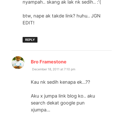
nyampah.. skang ak lak nk sedih.. :'(
btw, nape ak takde link? huhu.. JGN
EDIT!
REPLY
says:
Bro Framestone
December 18, 2011 at 7:10 pm
Kau nk sedih kenapa ek…??
Aku x jumpa link blog ko.. aku
search dekat google pun
xjumpa…