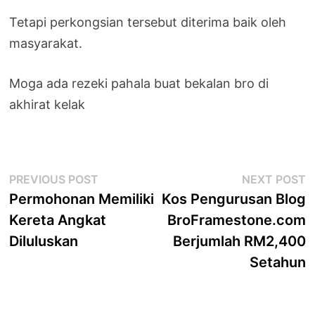
Tetapi perkongsian tersebut diterima baik oleh
masyarakat.
Moga ada rezeki pahala buat bekalan bro di
akhirat kelak
Post
Previous
N
PREVIOUS POST
NEXT POST
post:
p
Permohonan Memiliki
Kos Pengurusan Blog
navigation
Kereta Angkat
BroFramestone.com
Diluluskan
Berjumlah RM2,400
Setahun