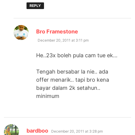
REPLY
says:
Bro Framestone
December 20, 2011 at 3:11 pm
He..23x boleh pula cam tue ek…
Tengah bersabar la nie.. ada
offer menarik.. tapi bro kena
bayar dalam 2k setahun..
minimum
says:
bardboo
December 20, 2011 at 3:28 pm