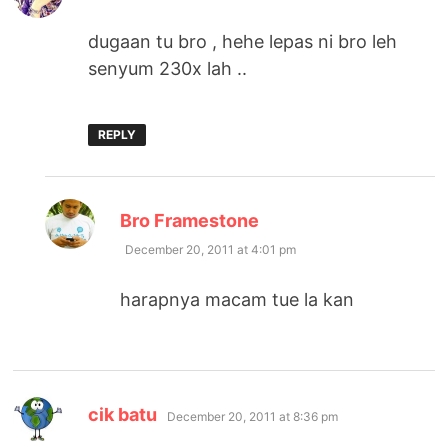
dugaan tu bro , hehe lepas ni bro leh
senyum 230x lah ..
REPLY
says:
Bro Framestone
December 20, 2011 at 4:01 pm
harapnya macam tue la kan
says:
cik batu
December 20, 2011 at 8:36 pm