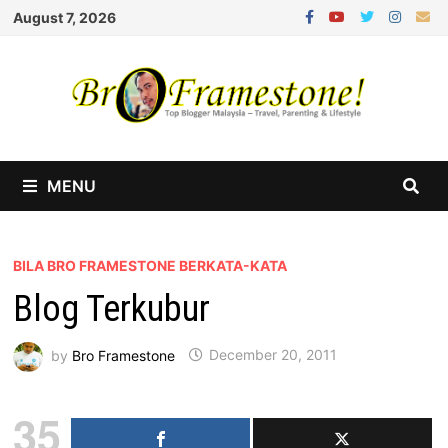
Skip
August 7, 2026
to
content
MENU
BILA BRO FRAMESTONE BERKATA-KATA
Blog Terkubur
by
Bro Framestone
December 20, 2011
35