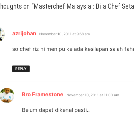
thoughts on “
Masterchef Malaysia : Bila Chef Seta
says:
azrijohan
November 10, 2011 at 9:58 am
so chef riz ni menipu ke ada kesilapan salah fa
REPLY
says:
Bro Framestone
November 10, 2011 at 11:03 am
Belum dapat dikenal pasti..