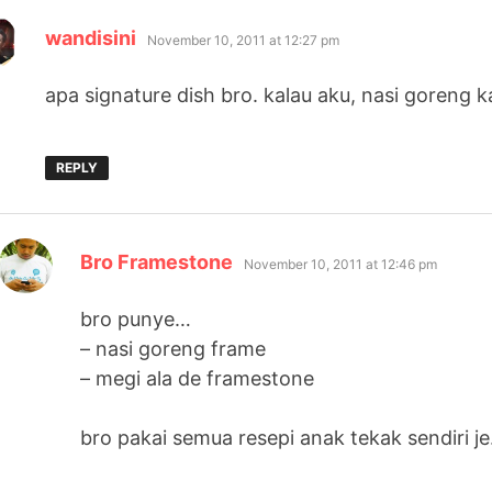
says:
wandisini
November 10, 2011 at 12:27 pm
apa signature dish bro. kalau aku, nasi goren
REPLY
says:
Bro Framestone
November 10, 2011 at 12:46 pm
bro punye…
– nasi goreng frame
– megi ala de framestone
bro pakai semua resepi anak tekak sendiri j