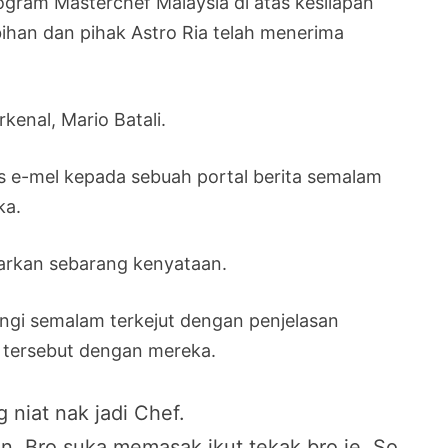
gram Masterchef Malaysia di atas kesilapan
bihan dan pihak Astro Ria telah menerima
kenal, Mario Batali.
s e-mel kepada sebuah portal berita semalam
ka.
uarkan sebarang kenyataan.
ungi semalam terkejut dengan penjelasan
a tersebut dengan mereka.
 niat nak jadi Chef.
in. Bro suka memasak ikut tekak bro je. So