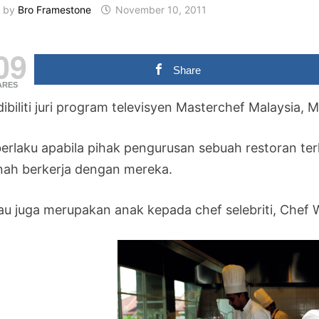
by
Bro Framestone
November 10, 2011
09
Share
ARES
dibiliti juri program televisyen Masterchef Malaysia
 berlaku apabila pihak pengurusan sebuah restoran te
nah berkerja dengan mereka.
iau juga merupakan anak kepada chef selebriti, Chef 