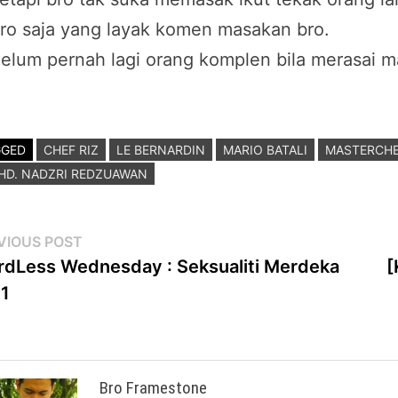
ro saja yang layak komen masakan bro.
elum pernah lagi orang komplen bila merasai ma
GGED
CHEF RIZ
LE BERNARDIN
MARIO BATALI
MASTERCH
HD. NADZRI REDZUAWAN
st
Previous
VIOUS POST
post:
dLess Wednesday : Seksualiti Merdeka
[
vigation
1
Bro Framestone