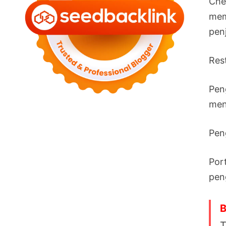
Che
mem
pen
Res
Pen
men
Pen
Por
pen
B
T