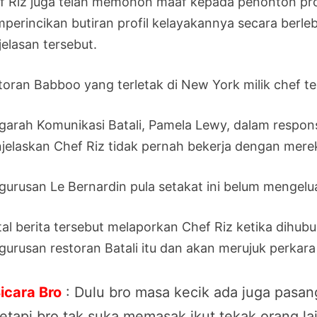
f Riz juga telah memohon maaf kepada penonton pro
perincikan butiran profil kelayakannya secara berle
jelasan tersebut.
toran Babboo yang terletak di New York milik chef ter
garah Komunikasi Batali, Pamela Lewy, dalam respon
jelaskan Chef Riz tidak pernah bekerja dengan mere
gurusan Le Bernardin pula setakat ini belum mengel
tal berita tersebut melaporkan Chef Riz ketika dihub
gurusan restoran Batali itu dan akan merujuk perkar
icara Bro
: Dulu bro masa kecik ada juga pasang
etapi bro tak suka memasak ikut tekak orang la