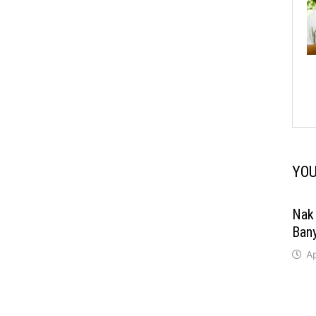
YOU
Nak 
Ban
Ap