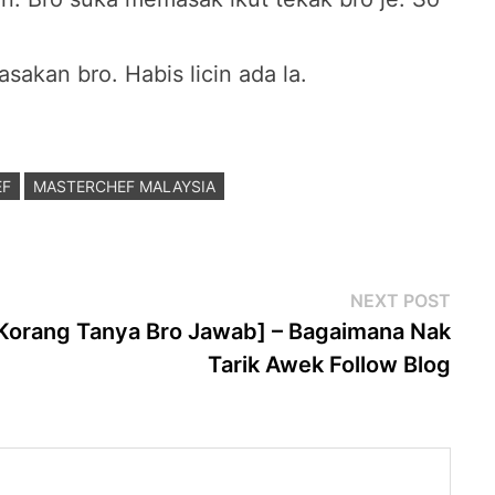
sakan bro. Habis licin ada la.
EF
MASTERCHEF MALAYSIA
Next
NEXT POST
post
Korang Tanya Bro Jawab] – Bagaimana Nak
Tarik Awek Follow Blog