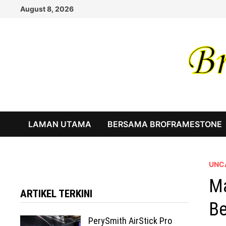
Skip
August 8, 2026
to
content
LAMAN UTAMA
BERSAMA BROFRAMESTONE
UNC
Ma
ARTIKEL TERKINI
Be
PerySmith AirStick Pro