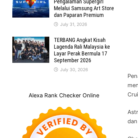
Pengalaman Supergirl
Melalui Samsung Art Store
dan Paparan Premium
July 31, 2026
TERBANG Angkat Kisah
Lagenda Rali Malaysia ke
Layar Perak Bermula 17
September 2026
July 30, 2026
Pen
men
Crui
Alexa Rank Checker Online
Ast
dan 