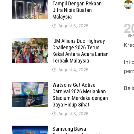
Tampil Dengan Rekaan
Ultra Nipis Buatan
Malaysia
2
August 5, 2026
SH
IJM Allianz Duo Highway
Kre
Challenge 2026 Terus
Kekal Antara Acara Larian
Terbaik Malaysia
Ini
August 4, 2026
per
Watsons Get Active
Bel
Carnival 2026 Meriahkan
Stadium Merdeka dengan
Gaya Hidup Sihat
August 3, 2026
Samsung Bawa