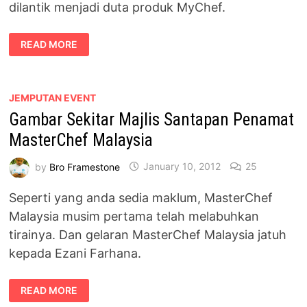
dilantik menjadi duta produk MyChef.
CHEF
READ MORE
DR.
EZANI
DILANTIK
MENJADI
DUTA
PRODUK
JEMPUTAN EVENT
MYCHEF
Gambar Sekitar Majlis Santapan Penamat
MasterChef Malaysia
by
Bro Framestone
January 10, 2012
25
Seperti yang anda sedia maklum, MasterChef
Malaysia musim pertama telah melabuhkan
tirainya. Dan gelaran MasterChef Malaysia jatuh
kepada Ezani Farhana.
GAMBAR
READ MORE
SEKITAR
MAJLIS