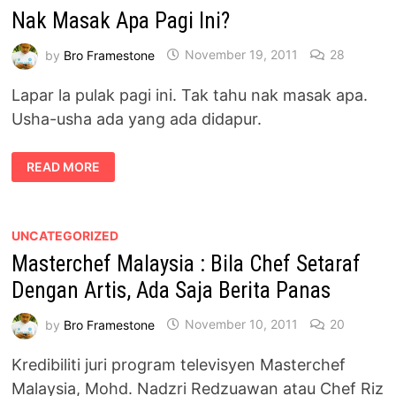
Nak Masak Apa Pagi Ini?
by
Bro Framestone
November 19, 2011
28
Lapar la pulak pagi ini. Tak tahu nak masak apa.
Usha-usha ada yang ada didapur.
NAK
READ MORE
MASAK
APA
PAGI
INI?
UNCATEGORIZED
Masterchef Malaysia : Bila Chef Setaraf
Dengan Artis, Ada Saja Berita Panas
by
Bro Framestone
November 10, 2011
20
Kredibiliti juri program televisyen Masterchef
Malaysia, Mohd. Nadzri Redzuawan atau Chef Riz