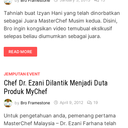
Tahniah buat Izyan Hani yang telah dinorbatkan
sebagai Juara MasterChef Musim kedua. Disini,
Bro ingin kongsikan video temubual ekslkusif
selepas beliau diumumkan sebagai juara.
TEMUBUAL
READ MORE
EKSKLUSIF
IZYAN
–
JUARA
MASTERCHEF
MUSIM
JEMPUTAN EVENT
KEDUA
Chef Dr. Ezani Dilantik Menjadi Duta
Produk MyChef
by
Bro Framestone
April 9, 2012
19
Untuk pengetahuan anda, pemenang pertama
MasterChef Malaysia – Dr. Ezani Farhana telah