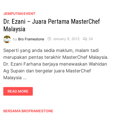
SANTAPAN
PENAMAT
MASTERCHEF
MALAYSIA
JEMPUTAN EVENT
Dr. Ezani – Juara Pertama MasterChef
Malaysia
by
Bro Framestone
January 9, 2012
24
Seperti yang anda sedia maklum, malam tadi
merupakan pentas terakhir MasterChef Malaysia.
Dr. Ezani Farhana berjaya menewaskan Wahidan
Ag Supain dan bergelar juara MasterChef
Malaysia …
DR.
READ MORE
EZANI
–
JUARA
PERTAMA
MASTERCHEF
MALAYSIA
BERSAMA BROFRAMESTONE