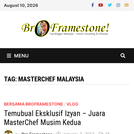
Skip
August 10, 2026
to
content
MENU
TAG:
MASTERCHEF MALAYSIA
BERSAMA BROFRAMESTONE
/
VLOG
Temubual Eksklusif Izyan – Juara
MasterChef Musim Kedua
by
Bro Framestone
January 3, 2013
15