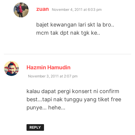
says:
zuan
November 4, 2011 at 6:03 pm
bajet kewangan lari skt la bro..
mcm tak dpt nak tgk ke..
says:
Hazmin Hamudin
November 3, 2011 at 2:07 pm
kalau dapat pergi konsert ni confirm
best…tapi nak tunggu yang tiket free
punye… hehe…
REPLY