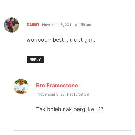
says:
zuan
November 3, 2011 at 1:56 pm
wohooo~ best klu dpt g ni..
REPLY
says:
Bro Framestone
November 3, 2011 at 10:59 pm
Tak boleh nak pergi ke…??