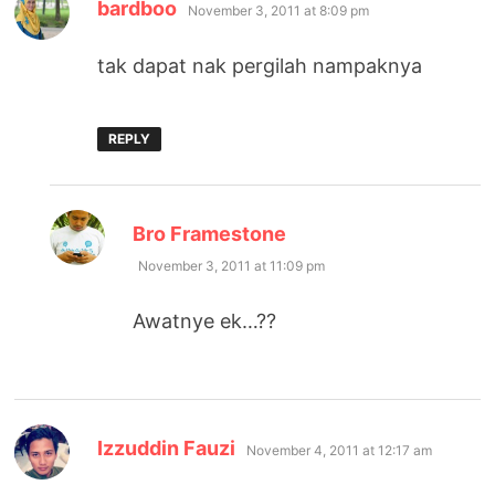
says:
bardboo
November 3, 2011 at 8:09 pm
tak dapat nak pergilah nampaknya
REPLY
says:
Bro Framestone
November 3, 2011 at 11:09 pm
Awatnye ek…??
says:
Izzuddin Fauzi
November 4, 2011 at 12:17 am