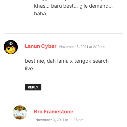
khas… baru best… gile demand…
haha
says:
Lanun Cyber
November 3, 2011 at 2:19 pm
best nie, dah lama x tengok search
live…
REPLY
says:
Bro Framestone
November 3, 2011 at 11:08 pm