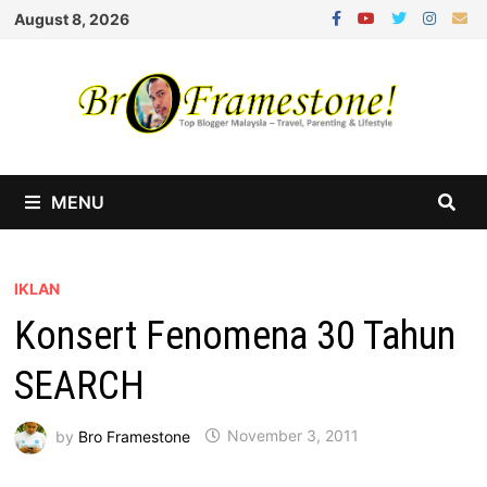
Skip
August 8, 2026
to
content
MENU
IKLAN
Konsert Fenomena 30 Tahun
SEARCH
by
Bro Framestone
November 3, 2011