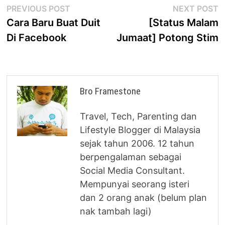
Post
Previous
N
PREVIOUS POST
NEXT POST
post:
p
Cara Baru Buat Duit
[Status Malam
navigation
Di Facebook
Jumaat] Potong Stim
Bro Framestone
Travel, Tech, Parenting dan
Lifestyle Blogger di Malaysia
sejak tahun 2006. 12 tahun
berpengalaman sebagai
Social Media Consultant.
Mempunyai seorang isteri
dan 2 orang anak (belum plan
nak tambah lagi)