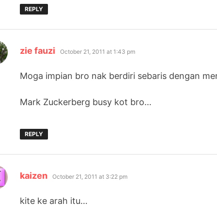
REPLY
says:
zie fauzi
October 21, 2011 at 1:43 pm
Moga impian bro nak berdiri sebaris dengan mer
Mark Zuckerberg busy kot bro…
REPLY
says:
kaizen
October 21, 2011 at 3:22 pm
kite ke arah itu…