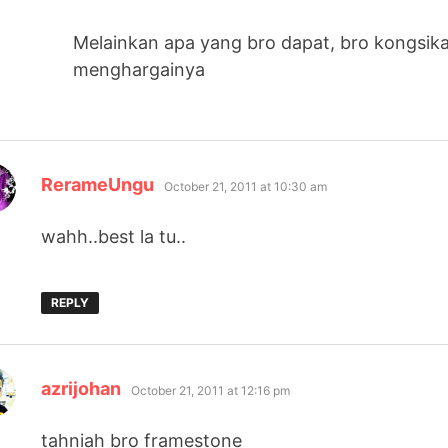
Melainkan apa yang bro dapat, bro kongsi
menghargainya
says:
RerameUngu
October 21, 2011 at 10:30 am
wahh..best la tu..
REPLY
says:
azrijohan
October 21, 2011 at 12:16 pm
tahniah bro framestone