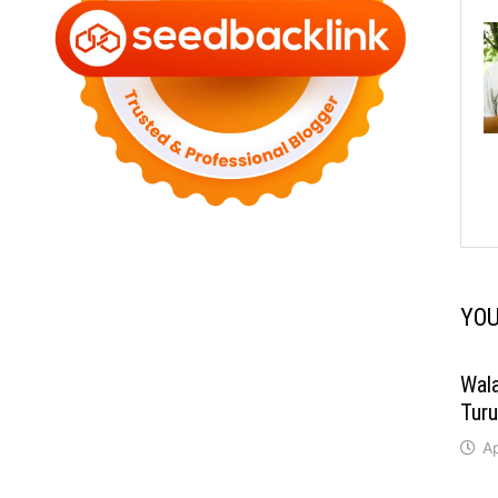
YOU
Wal
Tur
Ap