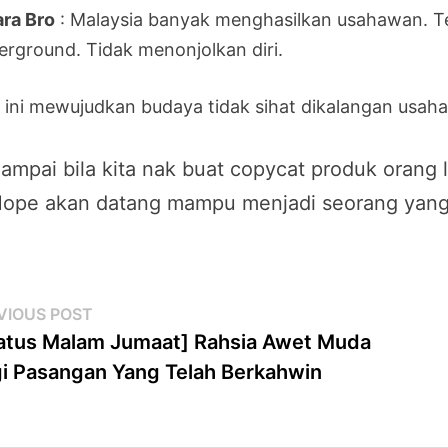
ara Bro
: Malaysia banyak menghasilkan usahawan. T
erground. Tidak menonjolkan diri.
 ini mewujudkan budaya tidak sihat dikalangan usaha
ampai bila kita nak buat copycat produk orang l
ope akan datang mampu menjadi seorang yang 
st
Previous
VIOUS POST
post:
atus Malam Jumaat] Rahsia Awet Muda
vigation
i Pasangan Yang Telah Berkahwin