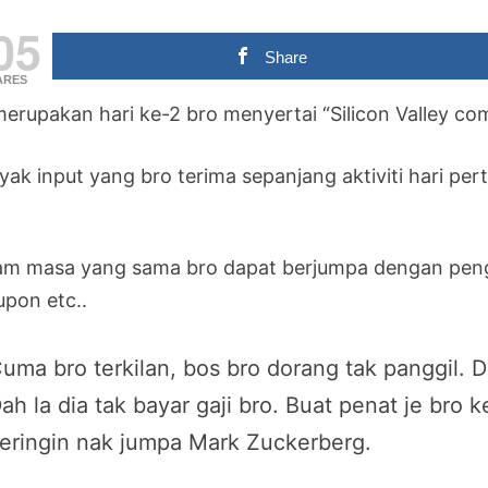
05
Share
ARES
 merupakan hari ke-2 bro menyertai “Silicon Valley co
yak input yang bro terima sepanjang aktiviti hari pe
am masa yang sama bro dapat berjumpa dengan pengas
upon etc..
uma bro terkilan, bos bro dorang tak panggil. D
ah la dia tak bayar gaji bro. Buat penat je bro
eringin nak jumpa Mark Zuckerberg.