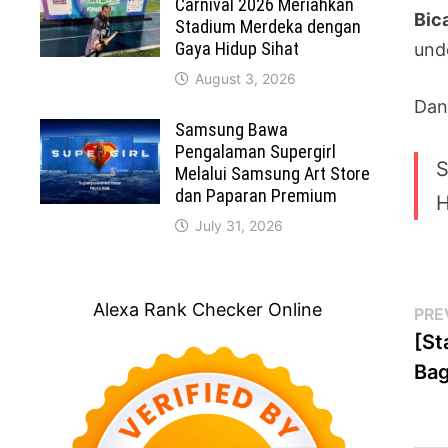
Carnival 2026 Meriahkan
Bic
Stadium Merdeka dengan
Gaya Hidup Sihat
und
August 3, 2026
Dan
Samsung Bawa
Pengalaman Supergirl
S
Melalui Samsung Art Store
dan Paparan Premium
H
July 31, 2026
Alexa Rank Checker Online
Po
PRE
[St
na
Bag