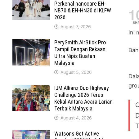
Perkenal nanocare EH-
1
NB70 & EH-HN30 di KLFW
2026
SH
August 7, 2026
Ini
PerySmith AirStick Pro
Tampil Dengan Rekaan
Ban
Ultra Nipis Buatan
Malaysia
August 5, 2026
Dal
gro
IJM Allianz Duo Highway
Challenge 2026 Terus
Kekal Antara Acara Larian
C
Terbaik Malaysia
D
August 4, 2026
T
Watsons Get Active