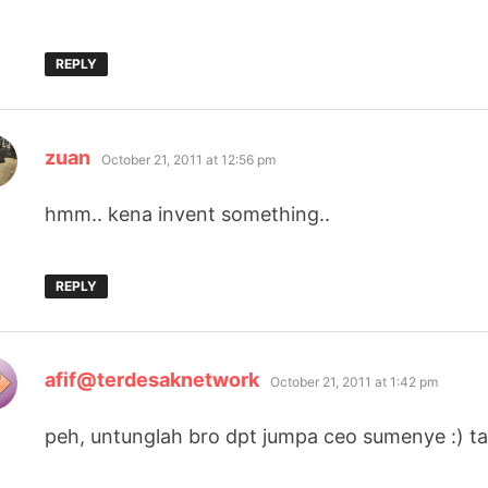
REPLY
says:
zuan
October 21, 2011 at 12:56 pm
hmm.. kena invent something..
REPLY
says:
afif@terdesaknetwork
October 21, 2011 at 1:42 pm
peh, untunglah bro dpt jumpa ceo sumenye :) ta