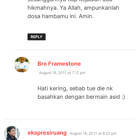
hikmahnya. Ya Allah, ampunkanlah
dosa hambamu ini. Amin.
REPLY
says:
Bro Framestone
August 18, 2011 at 7:12 pm
Hati kering, sebab tue die nk
basahkan dengan bermain asid :)
says:
ekspresiruang
August 18, 2011 at 8:23 pm