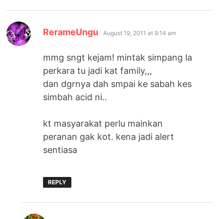
says:
RerameUngu
August 19, 2011 at 9:14 am
mmg sngt kejam! mintak simpang la
perkara tu jadi kat family,,,
dan dgrnya dah smpai ke sabah kes
simbah acid ni..
kt masyarakat perlu mainkan
peranan gak kot. kena jadi alert
sentiasa
REPLY