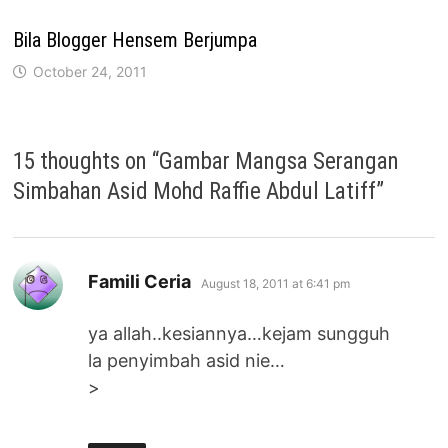
Bila Blogger Hensem Berjumpa
October 24, 2011
15 thoughts on “
Gambar Mangsa Serangan
Simbahan Asid Mohd Raffie Abdul Latiff
”
says:
Famili Ceria
August 18, 2011 at 6:41 pm
ya allah..kesiannya…kejam sungguh
la penyimbah asid nie…
>