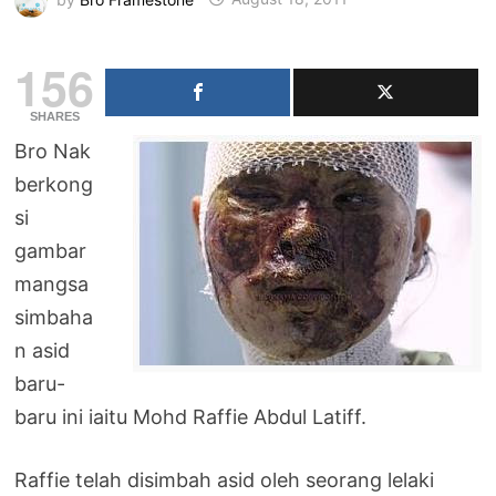
156
SHARES
Bro Nak
berkong
si
gambar
mangsa
simbaha
n asid
baru-
baru ini iaitu Mohd Raffie Abdul Latiff.
Raffie telah disimbah asid oleh seorang lelaki