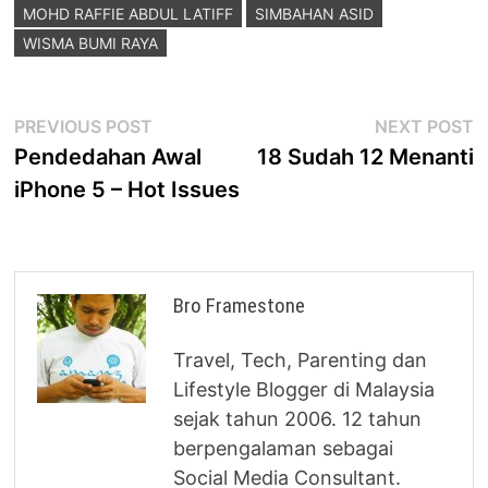
MOHD RAFFIE ABDUL LATIFF
SIMBAHAN ASID
WISMA BUMI RAYA
Post
Previous
N
PREVIOUS POST
NEXT POST
post:
p
Pendedahan Awal
18 Sudah 12 Menanti
navigation
iPhone 5 – Hot Issues
Bro Framestone
Travel, Tech, Parenting dan
Lifestyle Blogger di Malaysia
sejak tahun 2006. 12 tahun
berpengalaman sebagai
Social Media Consultant.