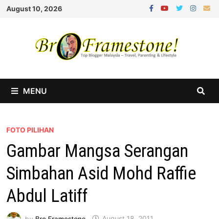
Skip
August 10, 2026
to
content
MENU
FOTO PILIHAN
Gambar Mangsa Serangan
Simbahan Asid Mohd Raffie
Abdul Latiff
by
Bro Framestone
August 18, 2011