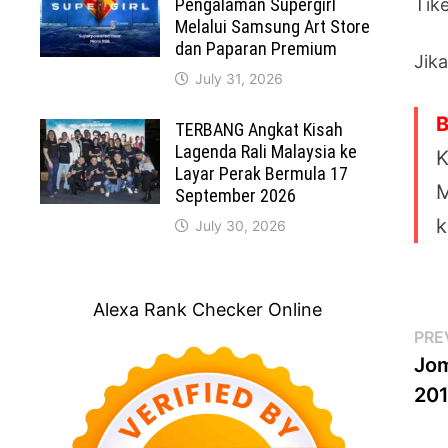
Pengalaman Supergirl
Tik
Melalui Samsung Art Store
dan Paparan Premium
Jik
July 31, 2026
B
TERBANG Angkat Kisah
Lagenda Rali Malaysia ke
K
Layar Perak Bermula 17
M
September 2026
k
July 30, 2026
Alexa Rank Checker Online
Po
PRE
Jom
na
20