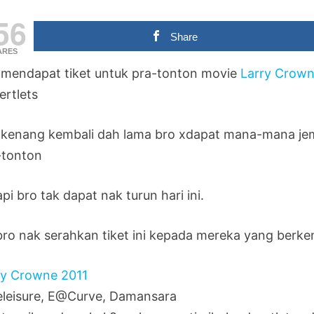
56
Share
ARES
 mendapat tiket untuk pra-tonton movie
Larry Crown
ertlets
a kenang kembali dah lama bro xdapat mana-mana je
-tonton
pi bro tak dapat nak turun hari ini.
bro nak serahkan tiket ini kepada mereka yang berken
ry Crowne 2011
eleisure, E@Curve, Damansara