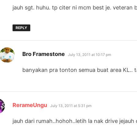
jauh sgt. huhu. tp citer ni mcm best je. veteran
REPLY
says:
Bro Framestone
July 13, 2011 at 10:17 pm
banyakan pra tonton semua buat area KL.. t
says:
RerameUngu
July 13, 2011 at 5:31 pm
jauh dari rumah..hohoh..letih la nak drive jejau