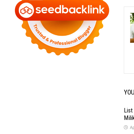
YOU
List
Mili
Ap