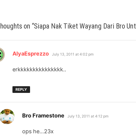
thoughts on “
Siapa Nak Tiket Wayang Dari Bro Un
says:
AlyaEsprezzo
July 13, 2011 at 4:02 pm
erkkkkkkkkkkkkkkk..
REPLY
says:
Bro Framestone
July 13, 2011 at 4:12 pm
ops he…23x