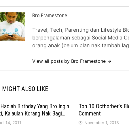
Bro Framestone
Travel, Tech, Parenting dan Lifestyle B
berpengalaman sebagai Social Media Co
orang anak (belum plan nak tambah lag
View all posts by Bro Framestone →
 MIGHT ALSO LIKE
 Hadiah Birthday Yang Bro Ingin
Top 10 Octhorber’s Bl
ki, Kalaulah Korang Nak Bagi…
Comment
ril 14, 2011
November 1, 2013