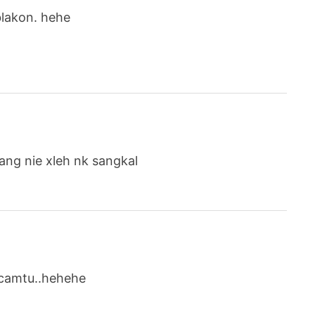
 blakon. hehe
ang nie xleh nk sangkal
h camtu..hehehe