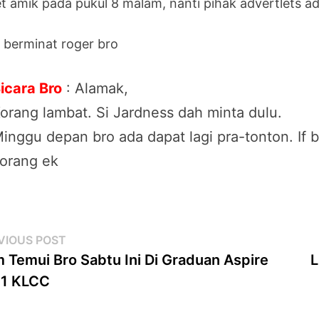
et amik pada pukul 8 malam, nanti pihak advertlets a
a berminat roger bro
icara Bro
: Alamak,
orang lambat. Si Jardness dah minta dulu.
inggu depan bro ada dapat lagi pra-tonton. If b
orang ek
st
Previous
VIOUS POST
post:
 Temui Bro Sabtu Ini Di Graduan Aspire
L
vigation
11 KLCC