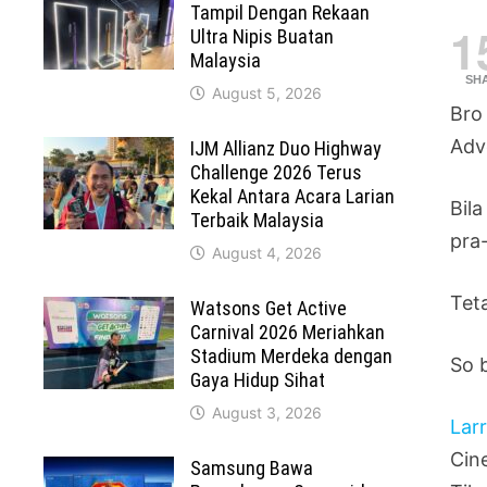
Tampil Dengan Rekaan
1
Ultra Nipis Buatan
Malaysia
SH
August 5, 2026
Bro
Adv
IJM Allianz Duo Highway
Challenge 2026 Terus
Kekal Antara Acara Larian
Bil
Terbaik Malaysia
pra
August 4, 2026
Teta
Watsons Get Active
Carnival 2026 Meriahkan
Stadium Merdeka dengan
So 
Gaya Hidup Sihat
August 3, 2026
Lar
Cin
Samsung Bawa