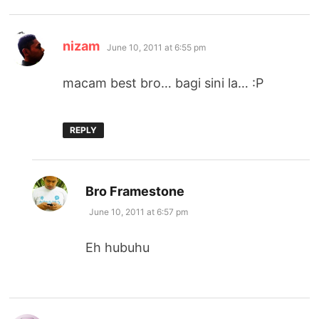
says:
nizam
June 10, 2011 at 6:55 pm
macam best bro… bagi sini la… :P
REPLY
says:
Bro Framestone
June 10, 2011 at 6:57 pm
Eh hubuhu