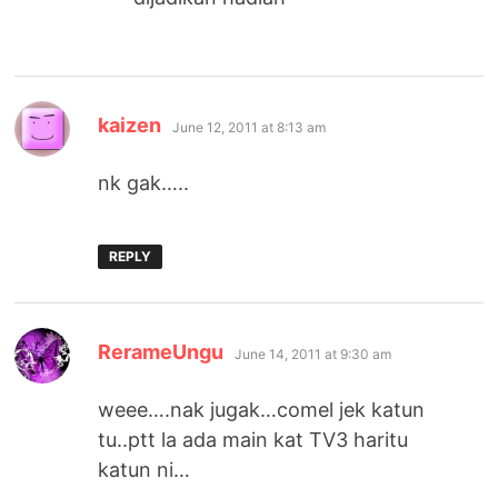
says:
kaizen
June 12, 2011 at 8:13 am
nk gak…..
REPLY
says:
RerameUngu
June 14, 2011 at 9:30 am
weee….nak jugak…comel jek katun
tu..ptt la ada main kat TV3 haritu
katun ni…