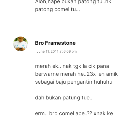
Aloh,nape bukan patong tu..nk
patong comel tu…
says:
Bro Framestone
June 11, 2011 at 6:09 pm
merah ek.. nak tgk la cik pana
berwarne merah he..23x leh amik
sebagai baju pengantin huhuhu
dah bukan patung tue..
erm.. bro comel ape..?? xnak ke