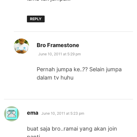
REPLY
says:
Bro Framestone
June 10, 2011 at 5:29 pm
Pernah jumpa ke..?? Selain jumpa
dalam tv huhu
says:
ema
June 10, 2011 at 5:23 pm
buat saja bro..ramai yang akan join
nanti…