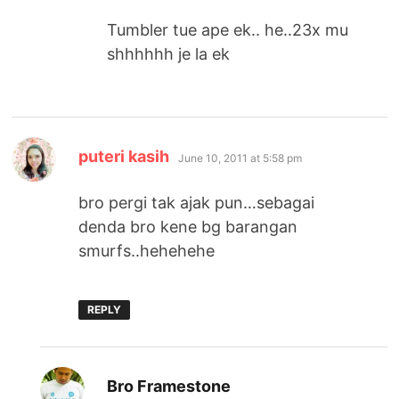
Tumbler tue ape ek.. he..23x mu
shhhhhh je la ek
says:
puteri kasih
June 10, 2011 at 5:58 pm
bro pergi tak ajak pun…sebagai
denda bro kene bg barangan
smurfs..hehehehe
REPLY
says:
Bro Framestone