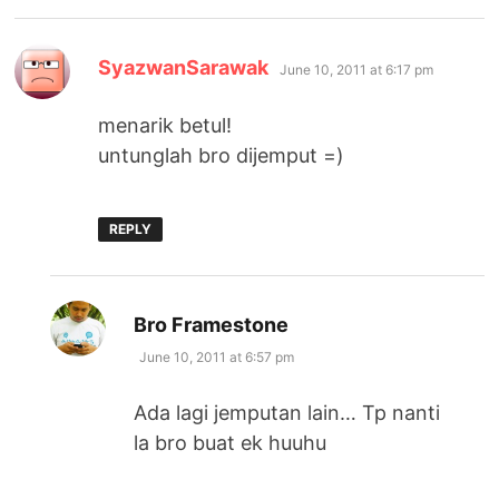
says:
SyazwanSarawak
June 10, 2011 at 6:17 pm
menarik betul!
untunglah bro dijemput =)
REPLY
says:
Bro Framestone
June 10, 2011 at 6:57 pm
Ada lagi jemputan lain… Tp nanti
la bro buat ek huuhu