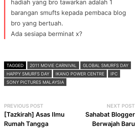
hadiah yang bro tawarkan adalah 1
barangan smufts kepada pembaca blog
bro yang bertuah.
Ada sesiapa berminat x?
TAGGED
2011 MOVIE CARNIVAL
GLOBAL SMURFS DAY
HAPPY SMURFS DAY
IKANO POWER CENTRE
IPC
SONY PICTURES MALAYSIA
Post
Previous
N
PREVIOUS POST
NEXT POST
post:
p
[Tazkirah] Asas Ilmu
Sahabat Blogger
navigation
Rumah Tangga
Berwajah Baru