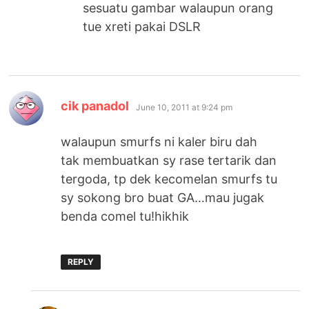
sesuatu gambar walaupun orang
tue xreti pakai DSLR
says:
cik panadol
June 10, 2011 at 9:24 pm
walaupun smurfs ni kaler biru dah
tak membuatkan sy rase tertarik dan
tergoda, tp dek kecomelan smurfs tu
sy sokong bro buat GA…mau jugak
benda comel tu!hikhik
REPLY