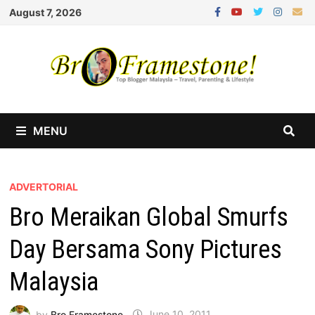
Skip
August 7, 2026
to
content
MENU
ADVERTORIAL
Bro Meraikan Global Smurfs
Day Bersama Sony Pictures
Malaysia
by
Bro Framestone
June 10, 2011