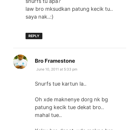
snurfs tu apa?
law bro mksudkan patung kecik tu..
saya nak..:)
REPLY
says:
Bro Framestone
June 10, 2011 at 5:33 pm
Snurfs tue kartun la..
Oh xde maknenye dorg nk bg
patung kecik tue dekat bro..
mahal tue..