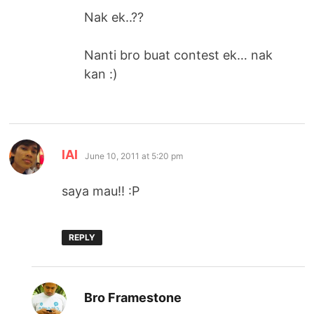
Nak ek..??
Nanti bro buat contest ek… nak
kan :)
says:
lAl
June 10, 2011 at 5:20 pm
saya mau!! :P
REPLY
says:
Bro Framestone