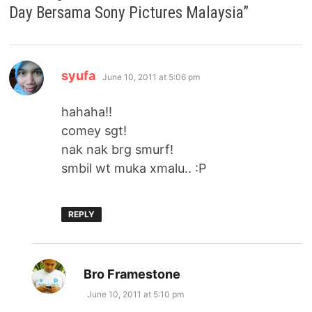
Day Bersama Sony Pictures Malaysia
”
says:
syufa
June 10, 2011 at 5:06 pm
hahaha!!
comey sgt!
nak nak brg smurf!
smbil wt muka xmalu.. :P
REPLY
says:
Bro Framestone
June 10, 2011 at 5:10 pm