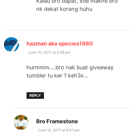
Kalau bro dapat, xde makne bro
nk dekat korang huhu
says:
hazman aka species1980
June 10, 2011 at 5:38 pm
hurmmm….bro nak buat giveaway
tumbler tu ker ? keh3x…
REPLY
says:
Bro Framestone
June 10, 2011 at 6:01 pm