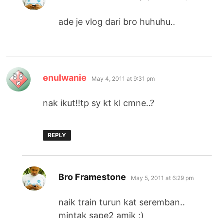
ade je vlog dari bro huhuhu..
says:
enulwanie
May 4, 2011 at 9:31 pm
nak ikut!!tp sy kt kl cmne..?
REPLY
says:
Bro Framestone
May 5, 2011 at 6:29 pm
naik train turun kat seremban..
mintak sape2 amik :)