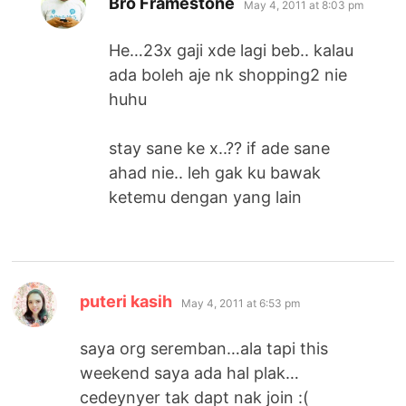
Bro Framestone
May 4, 2011 at 8:03 pm
He…23x gaji xde lagi beb.. kalau
ada boleh aje nk shopping2 nie
huhu
stay sane ke x..?? if ade sane
ahad nie.. leh gak ku bawak
ketemu dengan yang lain
says:
puteri kasih
May 4, 2011 at 6:53 pm
saya org seremban…ala tapi this
weekend saya ada hal plak…
cedeynyer tak dapt nak join :(