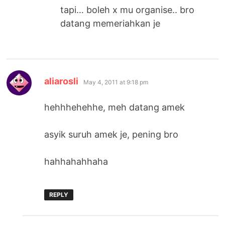
tapi… boleh x mu organise.. bro
datang memeriahkan je
says:
aliarosli
May 4, 2011 at 9:18 pm
hehhhehehhe, meh datang amek
asyik suruh amek je, pening bro
hahhahahhaha
REPLY