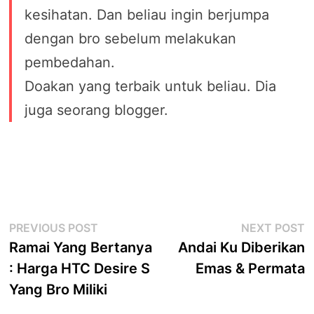
kesihatan. Dan beliau ingin berjumpa
dengan bro sebelum melakukan
pembedahan.
Doakan yang terbaik untuk beliau. Dia
juga seorang blogger.
Post
Previous
N
PREVIOUS POST
NEXT POST
post:
p
Ramai Yang Bertanya
Andai Ku Diberikan
navigation
: Harga HTC Desire S
Emas & Permata
Yang Bro Miliki