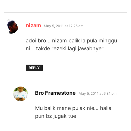
says:
nizam
May 5, 2011 at 12:25 am
adoi bro… nizam balik la pula minggu
ni… takde rezeki lagi jawabnyer
REPLY
says:
Bro Framestone
May 5, 2011 at 6:31 pm
Mu balik mane pulak nie… halia
pun bz jugak tue