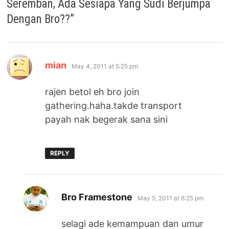
Seremban, Ada Sesiapa Yang Sudi Berjumpa
Dengan Bro??
”
says:
mian
May 4, 2011 at 5:25 pm
rajen betol eh bro join
gathering.haha.takde transport
payah nak begerak sana sini
REPLY
says:
Bro Framestone
May 5, 2011 at 6:25 pm
selagi ade kemampuan dan umur