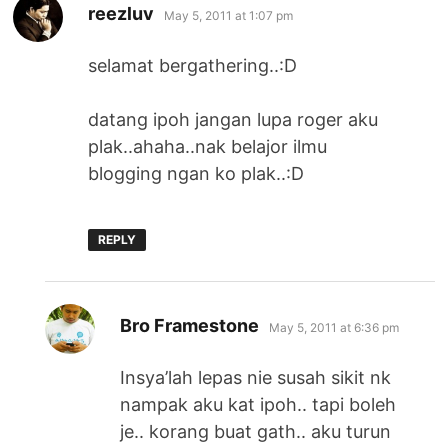
says:
reezluv
May 5, 2011 at 1:07 pm
selamat bergathering..:D
datang ipoh jangan lupa roger aku
plak..ahaha..nak belajor ilmu
blogging ngan ko plak..:D
REPLY
says:
Bro Framestone
May 5, 2011 at 6:36 pm
Insya’lah lepas nie susah sikit nk
nampak aku kat ipoh.. tapi boleh
je.. korang buat gath.. aku turun