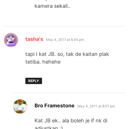
kamera sekali..
says:
tasha's
May 4, 2011 at 6:45 pm
tapi I kat JB. so, tak de kaitan plak
tetiba. hehehe
REPLY
says:
Bro Framestone
May 4, 2011 at 8:01 pm
Kat JB ek.. ala boleh je if nk di
adjustkan :)