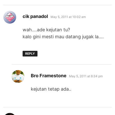
says:
cik panadol
May 5, 2011 at 10:02 am
wah….ade kejutan tu?
kalo gini mesti mau datang jugak la….
REPLY
says:
Bro Framestone
May 5, 2011 at 6:34 pm
kejutan tetap ada..