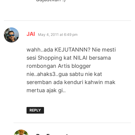
says:
JAI
May 4, 2011 at 6:49 pm
wahh..ada KEJUTANNN? Nie mesti
sesi Shopping kat NILAI bersama
rombongan Artis blogger
nie..ahaks3..gua sabtu nie kat
seremban ada kenduri kahwin mak
mertua ajak gi..
REPLY
says: