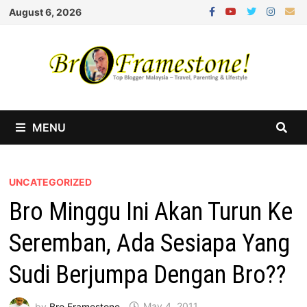
Skip
August 6, 2026
to
content
MENU
UNCATEGORIZED
Bro Minggu Ini Akan Turun Ke
Seremban, Ada Sesiapa Yang
Sudi Berjumpa Dengan Bro??
by
Bro Framestone
May 4, 2011