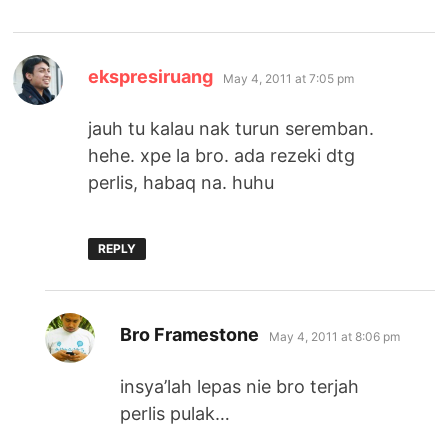
says:
ekspresiruang
May 4, 2011 at 7:05 pm
jauh tu kalau nak turun seremban.
hehe. xpe la bro. ada rezeki dtg
perlis, habaq na. huhu
REPLY
says:
Bro Framestone
May 4, 2011 at 8:06 pm
insya’lah lepas nie bro terjah
perlis pulak…