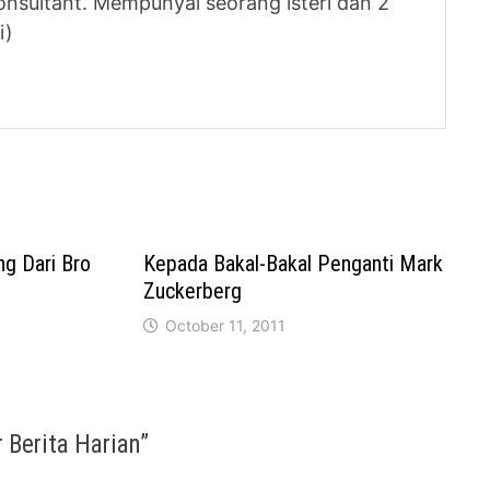
nsultant. Mempunyai seorang isteri dan 2
i)
g Dari Bro
Kepada Bakal-Bakal Penganti Mark
Zuckerberg
October 11, 2011
 Berita Harian
”