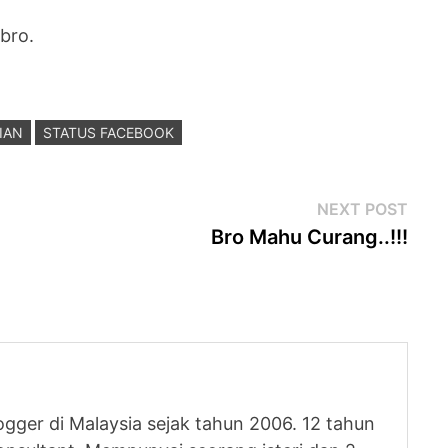
bro.
IAN
STATUS FACEBOOK
Next
NEXT POST
post
Bro Mahu Curang..!!!
logger di Malaysia sejak tahun 2006. 12 tahun