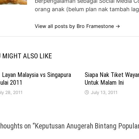
berpengalaman sebagai Social Media Co
orang anak (belum plan nak tambah lag
View all posts by Bro Framestone →
 MIGHT ALSO LIKE
Layan Malaysia vs Singapura
Siapa Nak Tiket Wayan
ulai 2011
Untuk Malam Ini
ly 28, 2011
July 13, 2011
thoughts on “
Keputusan Anugerah Bintang Popular