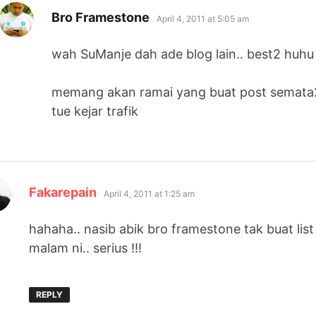
says:
Bro Framestone
April 4, 2011 at 5:05 am
wah SuManje dah ade blog lain.. best2 huhu 
memang akan ramai yang buat post semata2 
tue kejar trafik
says:
Fakarepain
April 4, 2011 at 1:25 am
hahaha.. nasib abik bro framestone tak buat li
malam ni.. serius !!!
REPLY