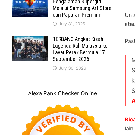
Pengalaman Supergirl
Melalui Samsung Art Store
dan Paparan Premium
Unt
atau
July 31, 2026
TERBANG Angkat Kisah
Pas
Lagenda Rali Malaysia ke
Layar Perak Bermula 17
September 2026
M
July 30, 2026
S
k
S
Alexa Rank Checker Online
Bic
lain