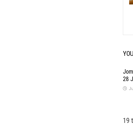
YOU
Jom 
28 J
Ju
19 