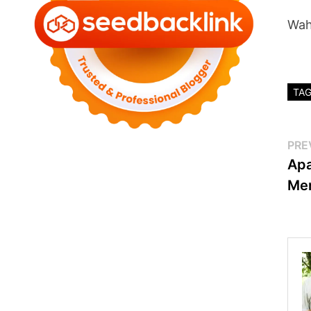
Wah
TA
Po
PRE
Apa
na
Men