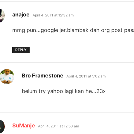
says:
anajoe
April 4, 2011 at 12:32 am
mmg pun…google jer.blambak dah org post pasa
REPLY
says:
Bro Framestone
April 4, 2011 at 5:02 am
belum try yahoo lagi kan he…23x
says:
SuManje
April 4, 2011 at 12:53 am