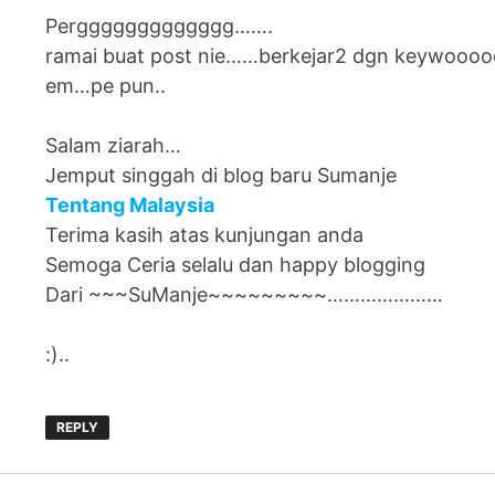
Perggggggggggggg…….
ramai buat post nie……berkejar2 dgn keywoooo
em…pe pun..
Salam ziarah…
Jemput singgah di blog baru Sumanje
Tentang Malaysia
Terima kasih atas kunjungan anda
Semoga Ceria selalu dan happy blogging
Dari ~~~SuManje~~~~~~~~~…………………
:)..
REPLY