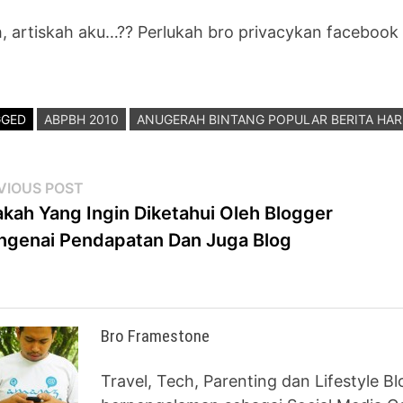
, artiskah aku…?? Perlukah bro privacykan facebook 
GGED
ABPBH 2010
ANUGERAH BINTANG POPULAR BERITA HAR
st
Previous
VIOUS POST
post:
kah Yang Ingin Diketahui Oleh Blogger
vigation
genai Pendapatan Dan Juga Blog
Bro Framestone
Travel, Tech, Parenting dan Lifestyle B