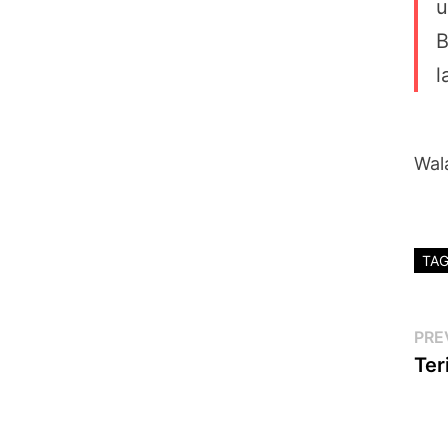
u
B
l
Wal
TA
Po
PRE
Ter
na