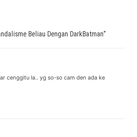
andalisme Beliau Dengan DarkBatman
”
r cenggitu la.. yg so-so cam den ada ke