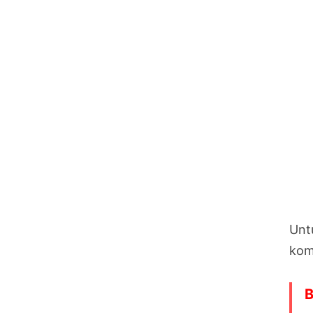
Untu
kom
B