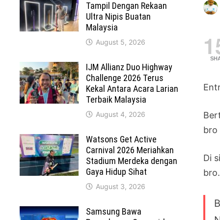
Tampil Dengan Rekaan
Ultra Nipis Buatan
Malaysia
1
August 5, 2026
SH
IJM Allianz Duo Highway
Challenge 2026 Terus
Ent
Kekal Antara Acara Larian
Terbaik Malaysia
August 4, 2026
Ber
bro
Watsons Get Active
Carnival 2026 Meriahkan
Di 
Stadium Merdeka dengan
Gaya Hidup Sihat
bro
August 3, 2026
B
Samsung Bawa