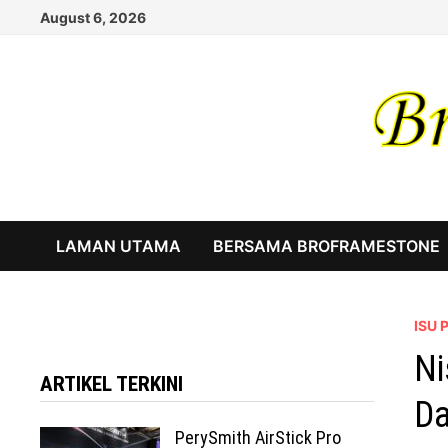
Skip
August 6, 2026
to
content
LAMAN UTAMA
BERSAMA BROFRAMESTONE
ISU
Ni
ARTIKEL TERKINI
D
PerySmith AirStick Pro