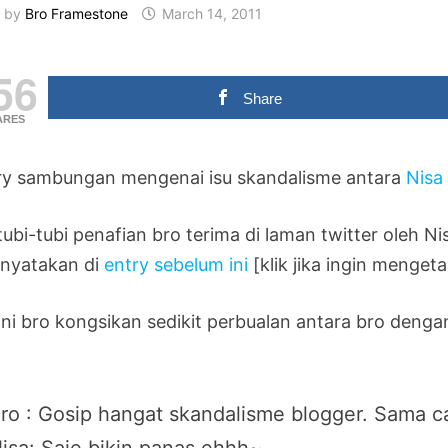
by
Bro Framestone
March 14, 2011
56
Share
ARES
ry sambungan mengenai isu skandalisme antara
Nisa
tubi-tubi penafian bro terima di laman twitter oleh 
 nyatakan di
entry sebelum ini
[klik jika ingin menget
sini bro kongsikan sedikit perbualan antara bro den
.
ro : Gosip hangat skandalisme blogger. Sama c