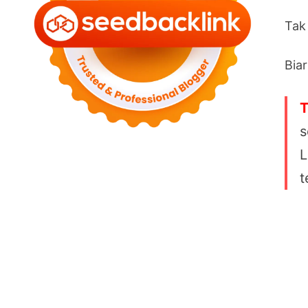
Tak
Biar
T
s
L
t