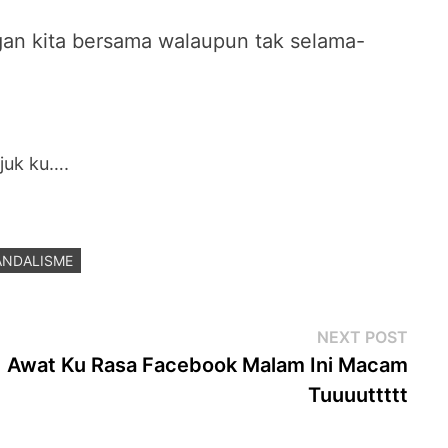
gan kita bersama walaupun tak selama-
juk ku….
ANDALISME
Next
NEXT POST
post
Awat Ku Rasa Facebook Malam Ini Macam
Tuuuuttttt