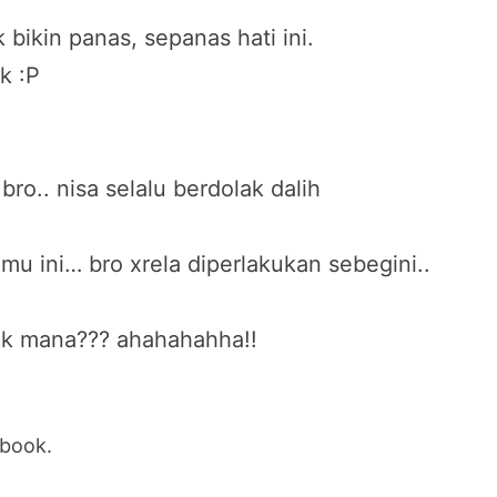
bikin panas, sepanas hati ini.
k :P
ro.. nisa selalu berdolak dalih
 mu ini… bro xrela diperlakukan sebegini..
ak mana??? ahahahahha!!
ebook.