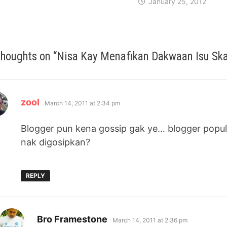
January 25, 2012
thoughts on “
Nisa Kay Menafikan Dakwaan Isu Sk
says:
zool
March 14, 2011 at 2:34 pm
Blogger pun kena gossip gak ye… blogger popula
nak digosipkan?
REPLY
says:
Bro Framestone
March 14, 2011 at 2:36 pm