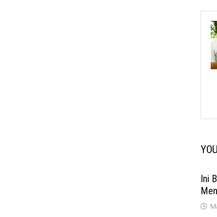
YOU
Ini 
Men
M