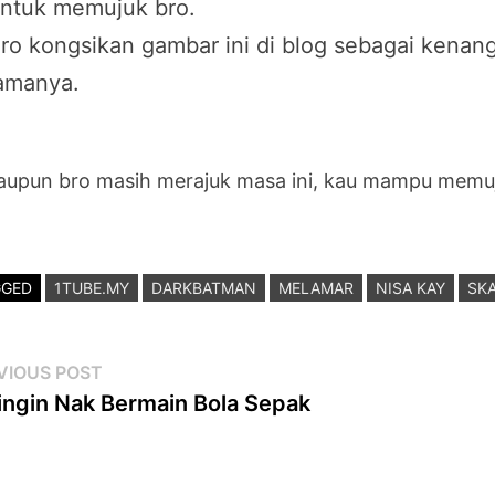
ntuk memujuk bro.
ro kongsikan gambar ini di blog sebagai kenan
amanya.
aupun bro masih merajuk masa ini, kau mampu memu
GGED
1TUBE.MY
DARKBATMAN
MELAMAR
NISA KAY
SK
st
Previous
VIOUS POST
post:
ingin Nak Bermain Bola Sepak
vigation