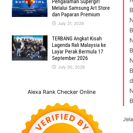
N
Pengalaman Supergirl
Melalui Samsung Art Store
B
dan Paparan Premium
N
July 31, 2026
B
TERBANG Angkat Kisah
N
Lagenda Rali Malaysia ke
B
Layar Perak Bermula 17
September 2026
N
July 30, 2026
B
d
N
Alexa Rank Checker Online
B
Jel