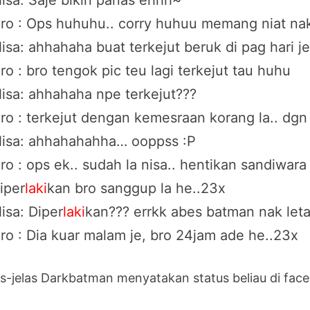
isa: Saje bikin panas ehhh~
ro : Ops huhuhu.. corry huhuu memang niat nak 
isa: ahhahaha buat terkejut beruk di pag hari je
ro : bro tengok pic teu lagi terkejut tau huhu
isa: ahhahaha npe terkejut???
ro : terkejut dengan kemesraan korang la.. dgn b
isa: ahhahahahha… ooppss :P
ro : ops ek.. sudah la nisa.. hentikan sandiwara
iper
laki
kan bro sanggup la he..23x
isa: Diper
laki
kan??? errkk abes batman nak let
ro : Dia kuar malam je, bro 24jam ade he..23x
as-jelas Darkbatman menyatakan status beliau di fac