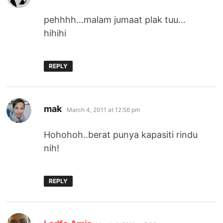
pehhhh…malam jumaat plak tuu…
hihihi
REPLY
says:
mak
March 4, 2011 at 12:56 pm
Hohohoh..berat punya kapasiti rindu
nih!
REPLY
says: