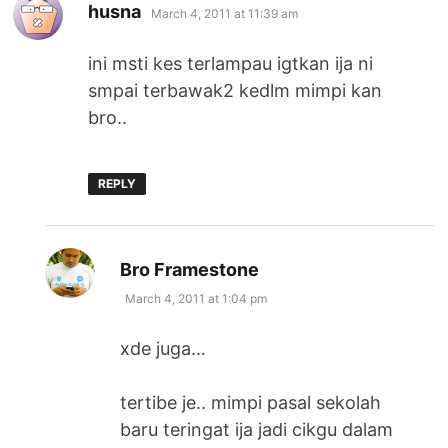
says:
husna
March 4, 2011 at 11:39 am
ini msti kes terlampau igtkan ija ni
smpai terbawak2 kedlm mimpi kan
bro..
REPLY
says:
Bro Framestone
March 4, 2011 at 1:04 pm
xde juga…
tertibe je.. mimpi pasal sekolah
baru teringat ija jadi cikgu dalam