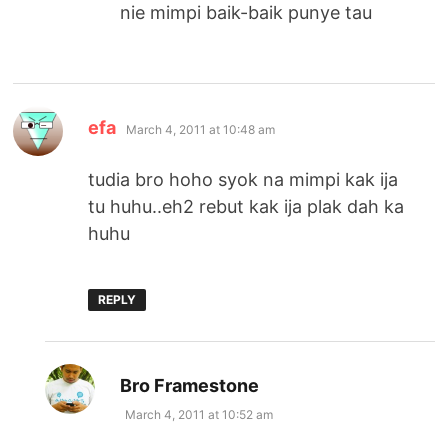
nie mimpi baik-baik punye tau
says:
efa
March 4, 2011 at 10:48 am
tudia bro hoho syok na mimpi kak ija
tu huhu..eh2 rebut kak ija plak dah ka
huhu
REPLY
says:
Bro Framestone
March 4, 2011 at 10:52 am