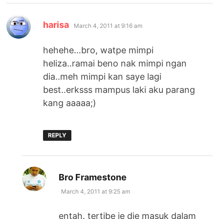
says:
harisa
March 4, 2011 at 9:16 am
hehehe…bro, watpe mimpi
heliza..ramai beno nak mimpi ngan
dia..meh mimpi kan saye lagi
best..erksss mampus laki aku parang
kang aaaaa;)
REPLY
says:
Bro Framestone
March 4, 2011 at 9:25 am
entah. tertibe je die masuk dalam