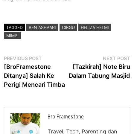
TAGGED
BEN ASHAARI
CIKGU
HELIZA HELMI
MIMPI
Post
Previous
N
PREVIOUS POST
NEXT POST
post:
p
[BroFramestone
[Tazkirah] Note Biru
navigation
Ditanya] Salah Ke
Dalam Tabung Masjid
Perigi Mencari Timba
Bro Framestone
Travel, Tech, Parenting dan