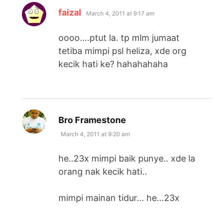
says:
faizal
March 4, 2011 at 9:17 am
oooo….ptut la. tp mlm jumaat
tetiba mimpi psl heliza, xde org
kecik hati ke? hahahahaha
says:
Bro Framestone
March 4, 2011 at 9:20 am
he..23x mimpi baik punye.. xde la
orang nak kecik hati..
mimpi mainan tidur… he…23x