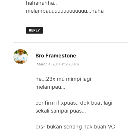
hahahahha..
melampauuuuuuuuuuuuu…haha
REPLY
says:
Bro Framestone
March 4, 2011 at 9:23 am
he…23x mu mimpi lagi
melampau…
confirm if xpuas.. dok buat lagi
sekali sampai puas…
p/s- bukan senang nak buah VC