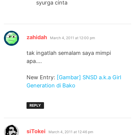
syurga cinta
says:
zahidah
March 4, 2011 at 12:00 pm
tak ingatlah semalam saya mimpi
apa….
New Entry:
[Gambar] SNSD a.k.a Girl
Generation di Bako
REPLY
says:
siTokei
March 4, 2011 at 12:46 pm