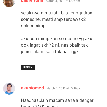
Ladfe Amir
March 4, 2011 at 5:06 pm
selalunya mmtulah. bila teringatkan
someone, mesti smp terbawak2
dalam mimpi.
aku pun mimpikan someone yg aku
dok ingat akhir2 ni. nasibbaik tak
jemur tilam. kalu tak haru jgk
REPLY
says:
akubiomed
March 4, 2011 at 10:19 pm
Haa..haa..lain macam sahaja dengar
terima SMS panas