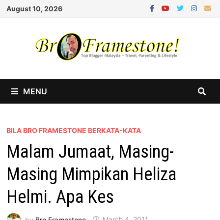
Skip
August 10, 2026
to
content
MENU
BILA BRO FRAMESTONE BERKATA-KATA
Malam Jumaat, Masing-
Masing Mimpikan Heliza
Helmi. Apa Kes
by
Bro Framestone
March 4, 2011