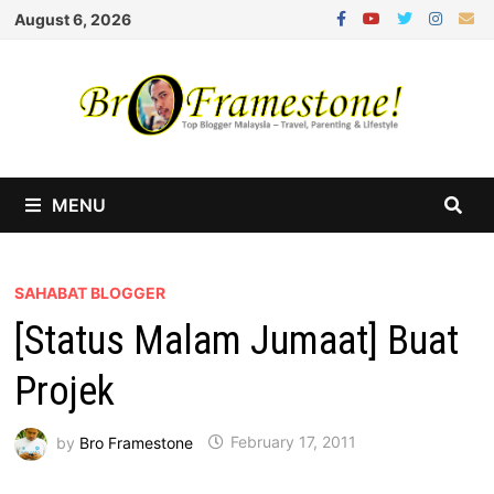
Skip
August 6, 2026
to
content
MENU
SAHABAT BLOGGER
[Status Malam Jumaat] Buat
Projek
by
Bro Framestone
February 17, 2011