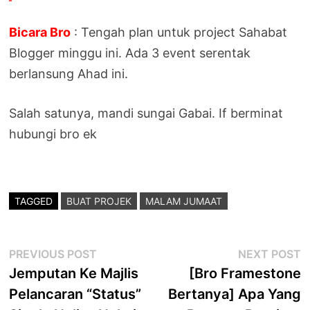
Bicara Bro
: Tengah plan untuk project Sahabat
Blogger minggu ini. Ada 3 event serentak
berlansung Ahad ini.
Salah satunya, mandi sungai Gabai. If berminat
hubungi bro ek
TAGGED
BUAT PROJEK
MALAM JUMAAT
Post
Previous
N
PREVIOUS POST
NEXT POST
post:
p
Jemputan Ke Majlis
[Bro Framestone
navigation
Pelancaran “Status”
Bertanya] Apa Yang