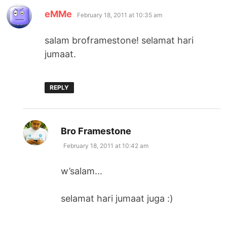
says:
eMMe
February 18, 2011 at 10:35 am
salam broframestone! selamat hari
jumaat.
REPLY
says:
Bro Framestone
February 18, 2011 at 10:42 am
w’salam…
selamat hari jumaat juga :)