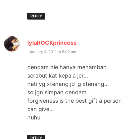
REPLY
says:
lylaROCKprincess
January 4, 2011 at 5:02 pm
dendam nie hanya menambah
serabut kat kepala jer…
hati yg xtenang jd lg xtenang…
so jgn simpan dendam…
forgiveness is the best gift a person
can give…
huhu
REPLY