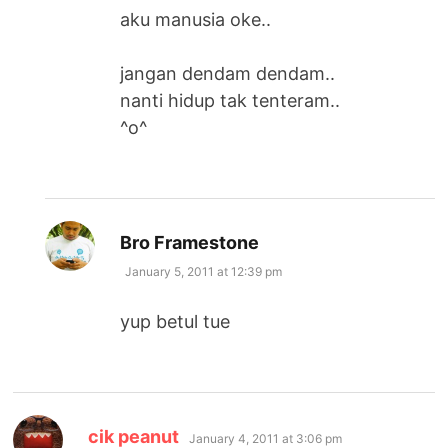
aku manusia oke..
jangan dendam dendam..
nanti hidup tak tenteram..
^o^
says:
Bro Framestone
January 5, 2011 at 12:39 pm
yup betul tue
says:
cik peanut
January 4, 2011 at 3:06 pm