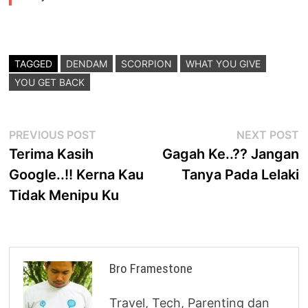
TAGGED
DENDAM
SCORPION
WHAT YOU GIVE
YOU GET BACK
Post
Previous
N
PREVIOUS POST
NEXT POST
post:
p
Terima Kasih
Gagah Ke..?? Jangan
navigation
Google..!! Kerna Kau
Tanya Pada Lelaki
Tidak Menipu Ku
Bro Framestone
Travel, Tech, Parenting dan