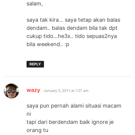
salam,
saya tak kira… saya tetap akan balas
dendam.. balas dendam bila tak dpt
cukup tido…he3x.. tido sepuas2nya
bila weekend.. :p
REPLY
says:
wazy
January 5, 2011 at 1:27 am
saya pun pernah alami situasi macam
ni
tapi dari berdendam baik ignore je
orang tu