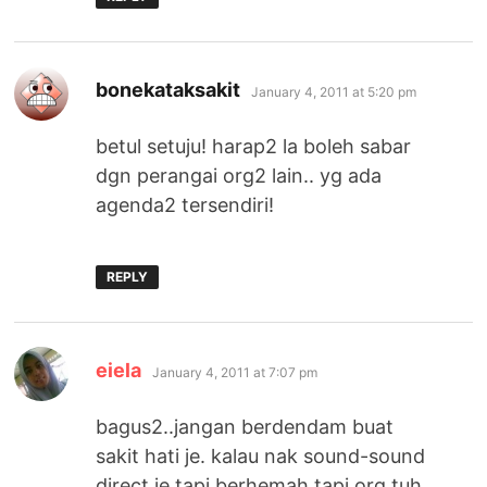
says:
bonekataksakit
January 4, 2011 at 5:20 pm
betul setuju! harap2 la boleh sabar
dgn perangai org2 lain.. yg ada
agenda2 tersendiri!
REPLY
says:
eiela
January 4, 2011 at 7:07 pm
bagus2..jangan berdendam buat
sakit hati je. kalau nak sound-sound
direct je tapi berhemah tapi org tuh