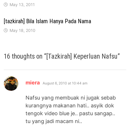
May 13, 2011
[tazkirah] Bila Islam Hanya Pada Nama
May 18, 2010
16 thoughts on “
[Tazkirah] Keperluan Nafsu
”
says:
miera
August 6, 2010 at 10:44 am
Nafsu yang membuak ni jugak sebab
kurangnya makanan hati.. asyik dok
tengok video blue je.. pastu sangap..
tu yang jadi macam ni..