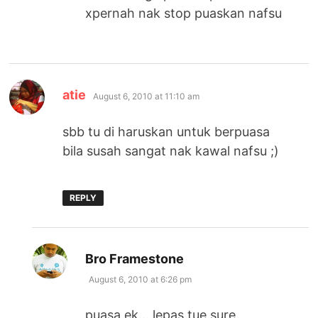
xpernah nak stop puaskan nafsu
says:
atie
August 6, 2010 at 11:10 am
sbb tu di haruskan untuk berpuasa
bila susah sangat nak kawal nafsu ;)
REPLY
says:
Bro Framestone
August 6, 2010 at 6:26 pm
puasa ek… lepas tue sure