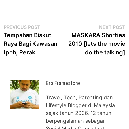
Post
Previous
N
PREVIOUS POST
NEXT POST
post:
p
Tempahan Biskut
MASKARA Shorties
navigation
Raya Bagi Kawasan
2010 [lets the movie
Ipoh, Perak
do the talking]
Bro Framestone
Travel, Tech, Parenting dan
Lifestyle Blogger di Malaysia
sejak tahun 2006. 12 tahun
berpengalaman sebagai
Social Media Consultant.