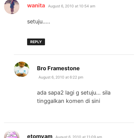
says:
wanita
August 6, 2010 at 10:54 am
setuju…..
REPLY
says:
Bro Framestone
August 6, 2010 at 6:22 pm
ada sapa2 lagi g setuju… sila
tinggalkan komen di sini
says:
etomyam
August 6, 2010 at 11:09 am