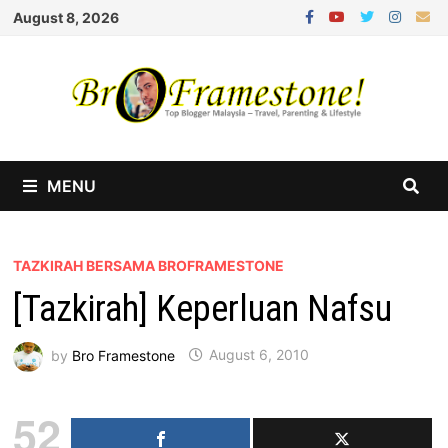
Skip
August 8, 2026
to
content
MENU
TAZKIRAH BERSAMA BROFRAMESTONE
[Tazkirah] Keperluan Nafsu
by
Bro Framestone
August 6, 2010
52