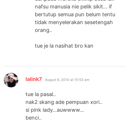
nafsu manusia nie pelik sikit… if
bertutup semua pun belum tentu
tidak menyelerakan sesetengah
orang..
tue je la nasihat bro kan
says:
lalink7
August 6, 2010 at 10:53 am
tue la pasal..
nak2 skang ade pempuan xori..
si pink lady…auwwww…
benci..