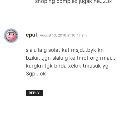
shoping complex jugak he..23x
says:
epul
August 10, 2010 at 10:47 am
slalu la g solat kat msjd…byk kn
bzikir…jgn slalu g ke tmpt org rmai…
kurgkn tgk bnda xelok tmasuk yg
3gp…ok
REPLY