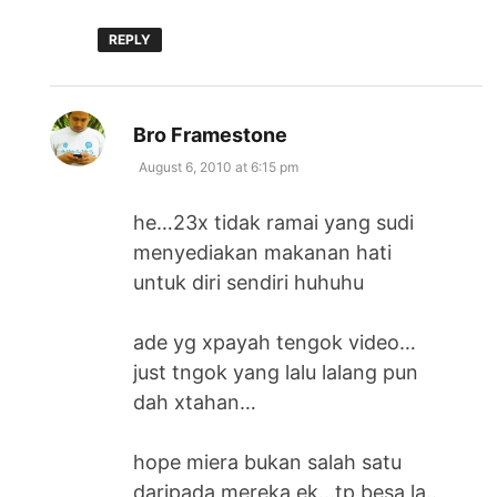
REPLY
says:
Bro Framestone
August 6, 2010 at 6:15 pm
he…23x tidak ramai yang sudi
menyediakan makanan hati
untuk diri sendiri huhuhu
ade yg xpayah tengok video…
just tngok yang lalu lalang pun
dah xtahan…
hope miera bukan salah satu
daripada mereka ek…tp besa la..