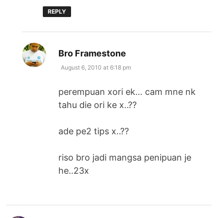
REPLY
says:
Bro Framestone
August 6, 2010 at 6:18 pm
perempuan xori ek… cam mne nk
tahu die ori ke x..??
ade pe2 tips x..??
riso bro jadi mangsa penipuan je
he..23x