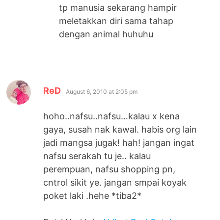
tp manusia sekarang hampir
meletakkan diri sama tahap
dengan animal huhuhu
says:
ReD
August 6, 2010 at 2:05 pm
hoho..nafsu..nafsu…kalau x kena
gaya, susah nak kawal. habis org lain
jadi mangsa jugak! hah! jangan ingat
nafsu serakah tu je.. kalau
perempuan, nafsu shopping pn,
cntrol sikit ye. jangan smpai koyak
poket laki .hehe *tiba2*