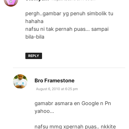
pergh..gambar yg penuh simbolik tu
hahaha
nafsu ni tak pernah puas… sampai
bila-bila
REPLY
says:
Bro Framestone
August 6, 2010 at 6:25 pm
gamabr asmara en Google n Pn
yahoo…
nafsu mmg xpernah puas.. nkkite