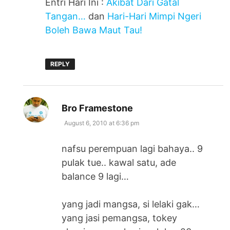
Entri Hari Ini :
Akibat Dari Gatal
Tangan…
dan
Hari-Hari Mimpi Ngeri
Boleh Bawa Maut Tau!
REPLY
says:
Bro Framestone
August 6, 2010 at 6:36 pm
nafsu perempuan lagi bahaya.. 9
pulak tue.. kawal satu, ade
balance 9 lagi…
yang jadi mangsa, si lelaki gak…
yang jasi pemangsa, tokey