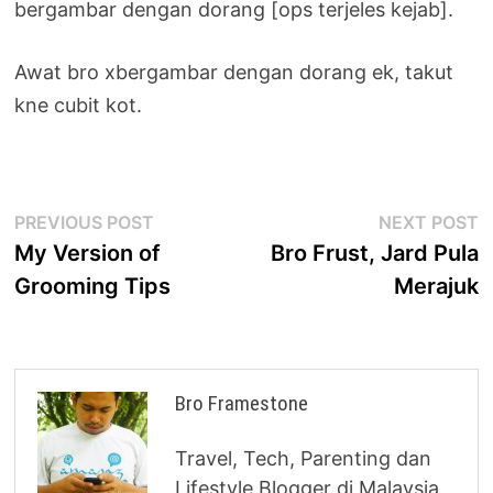
bergambar dengan dorang [ops terjeles kejab].
Awat bro xbergambar dengan dorang ek, takut
kne cubit kot.
Post
Previous
N
PREVIOUS POST
NEXT POST
post:
p
My Version of
Bro Frust, Jard Pula
navigation
Grooming Tips
Merajuk
Bro Framestone
Travel, Tech, Parenting dan
Lifestyle Blogger di Malaysia