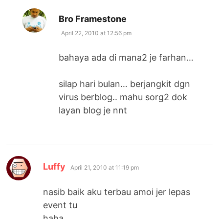
says:
Bro Framestone
April 22, 2010 at 12:56 pm
bahaya ada di mana2 je farhan…
silap hari bulan… berjangkit dgn
virus berblog.. mahu sorg2 dok
layan blog je nnt
says:
Luffy
April 21, 2010 at 11:19 pm
nasib baik aku terbau amoi jer lepas
event tu
haha