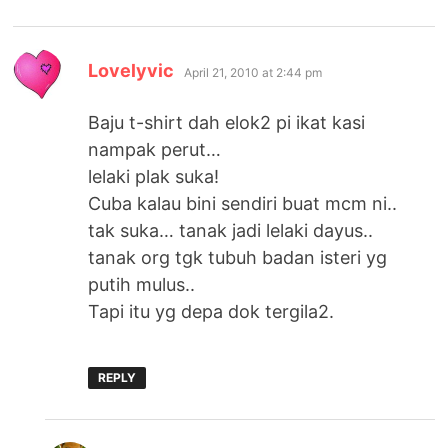
says:
Lovelyvic
April 21, 2010 at 2:44 pm
Baju t-shirt dah elok2 pi ikat kasi
nampak perut…
lelaki plak suka!
Cuba kalau bini sendiri buat mcm ni..
tak suka… tanak jadi lelaki dayus..
tanak org tgk tubuh badan isteri yg
putih mulus..
Tapi itu yg depa dok tergila2.
REPLY