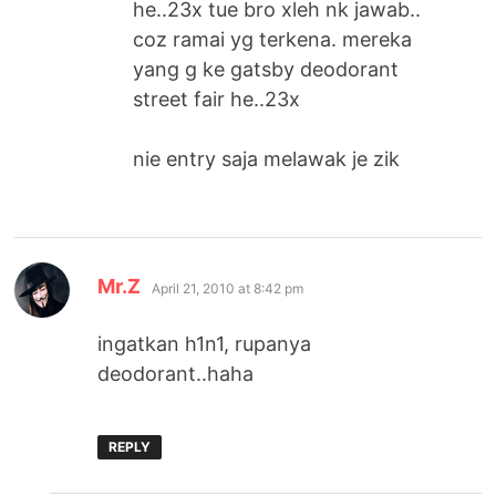
he..23x tue bro xleh nk jawab..
coz ramai yg terkena. mereka
yang g ke gatsby deodorant
street fair he..23x
nie entry saja melawak je zik
says:
Mr.Z
April 21, 2010 at 8:42 pm
ingatkan h1n1, rupanya
deodorant..haha
REPLY