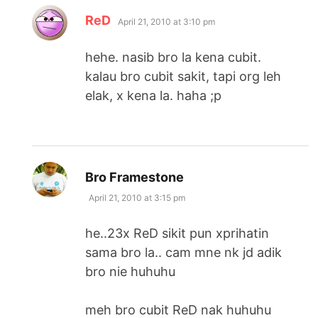
says:
ReD
April 21, 2010 at 3:10 pm
hehe. nasib bro la kena cubit.
kalau bro cubit sakit, tapi org leh
elak, x kena la. haha ;p
says:
Bro Framestone
April 21, 2010 at 3:15 pm
he..23x ReD sikit pun xprihatin
sama bro la.. cam mne nk jd adik
bro nie huhuhu
meh bro cubit ReD nak huhuhu