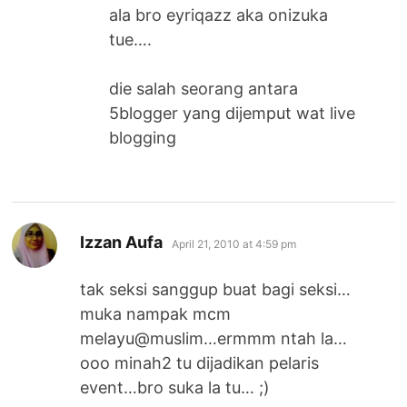
ala bro eyriqazz aka onizuka
tue….
die salah seorang antara
5blogger yang dijemput wat live
blogging
says:
Izzan Aufa
April 21, 2010 at 4:59 pm
tak seksi sanggup buat bagi seksi…
muka nampak mcm
melayu@muslim…ermmm ntah la…
ooo minah2 tu dijadikan pelaris
event…bro suka la tu… ;)