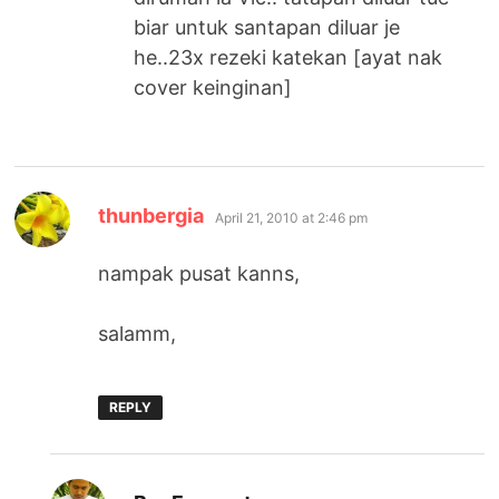
biar untuk santapan diluar je
he..23x rezeki katekan [ayat nak
cover keinginan]
says:
thunbergia
April 21, 2010 at 2:46 pm
nampak pusat kanns,
salamm,
REPLY
says: