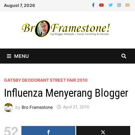
Skip
August 7, 2026
to
content
MENU
GATSBY DEODORANT STREET FAIR 2010
Influenza Menyerang Blogger
by
Bro Framestone
April 21, 2010
52