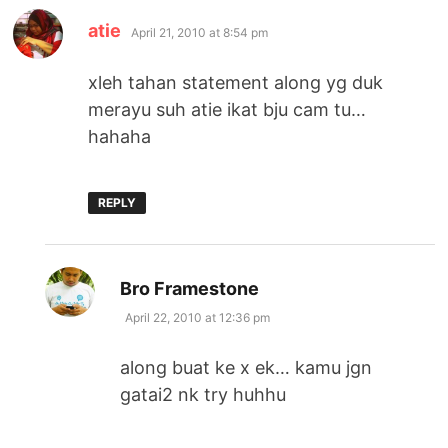
says:
atie
April 21, 2010 at 8:54 pm
xleh tahan statement along yg duk
merayu suh atie ikat bju cam tu…
hahaha
REPLY
says:
Bro Framestone
April 22, 2010 at 12:36 pm
along buat ke x ek… kamu jgn
gatai2 nk try huhhu