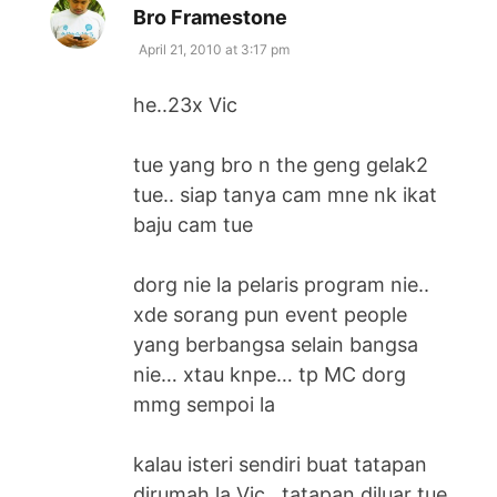
says:
Bro Framestone
April 21, 2010 at 3:17 pm
he..23x Vic
tue yang bro n the geng gelak2
tue.. siap tanya cam mne nk ikat
baju cam tue
dorg nie la pelaris program nie..
xde sorang pun event people
yang berbangsa selain bangsa
nie… xtau knpe… tp MC dorg
mmg sempoi la
kalau isteri sendiri buat tatapan
dirumah la Vic.. tatapan diluar tue