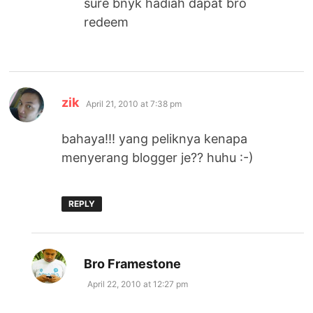
sure bnyk hadiah dapat bro
redeem
says:
zik
April 21, 2010 at 7:38 pm
bahaya!!! yang peliknya kenapa
menyerang blogger je?? huhu :-)
REPLY
says:
Bro Framestone
April 22, 2010 at 12:27 pm