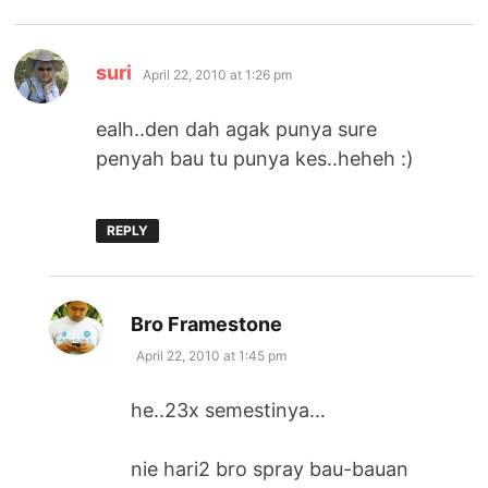
says:
suri
April 22, 2010 at 1:26 pm
ealh..den dah agak punya sure
penyah bau tu punya kes..heheh :)
REPLY
says:
Bro Framestone
April 22, 2010 at 1:45 pm
he..23x semestinya…
nie hari2 bro spray bau-bauan