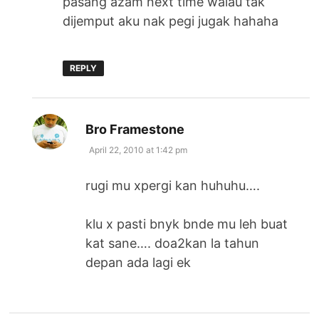
pasang azam next time walau tak
dijemput aku nak pegi jugak hahaha
REPLY
says:
Bro Framestone
April 22, 2010 at 1:42 pm
rugi mu xpergi kan huhuhu….
klu x pasti bnyk bnde mu leh buat
kat sane…. doa2kan la tahun
depan ada lagi ek