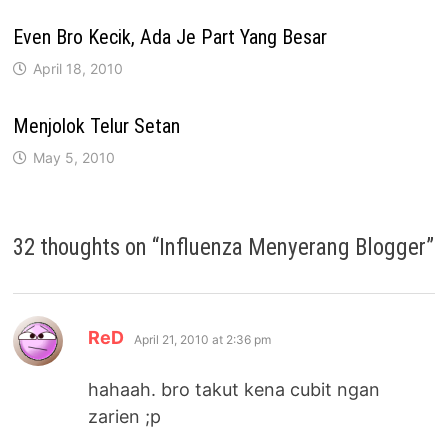
Even Bro Kecik, Ada Je Part Yang Besar
April 18, 2010
Menjolok Telur Setan
May 5, 2010
32 thoughts on “
Influenza Menyerang Blogger
”
says:
ReD
April 21, 2010 at 2:36 pm
hahaah. bro takut kena cubit ngan
zarien ;p