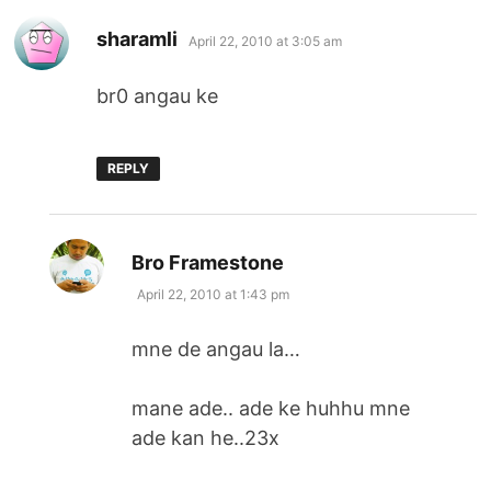
says:
sharamli
April 22, 2010 at 3:05 am
br0 angau ke
REPLY
says:
Bro Framestone
April 22, 2010 at 1:43 pm
mne de angau la…
mane ade.. ade ke huhhu mne
ade kan he..23x