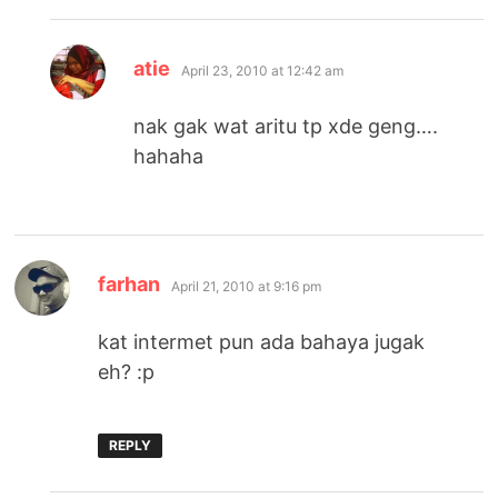
says:
atie
April 23, 2010 at 12:42 am
nak gak wat aritu tp xde geng….
hahaha
says:
farhan
April 21, 2010 at 9:16 pm
kat intermet pun ada bahaya jugak
eh? :p
REPLY