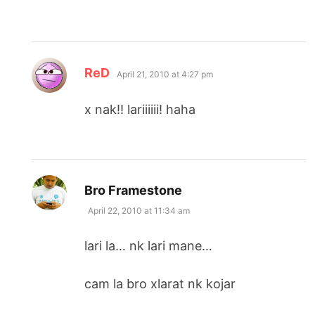
says:
ReD
April 21, 2010 at 4:27 pm
x nak!! lariiiiii! haha
says:
Bro Framestone
April 22, 2010 at 11:34 am
lari la… nk lari mane…
cam la bro xlarat nk kojar