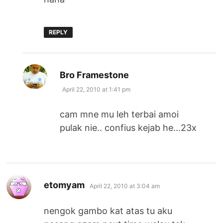
REPLY
says:
Bro Framestone
April 22, 2010 at 1:41 pm
cam mne mu leh terbai amoi
pulak nie.. confius kejab he…23x
says:
etomyam
April 22, 2010 at 3:04 am
nengok gambo kat atas tu aku