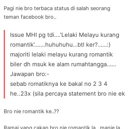
Pagi nie bro terbaca status di salah seorang
teman facebook bro..
Issue MHI pg tdi….’Lelaki Melayu kurang
romantik’…….huhuhuhu…btl ker?……:)
majoriti lelaki melayu kurang romantik
biler dh msuk ke alam rumahtangga……
Jawapan bro:-
sebab romatiknya ke bakal no 2 3 4
he..23x (sila percaya statement bro nie ek
Bro nie romantik ke..??
Ramai yang cakap bro nie romantik la.. manje la..