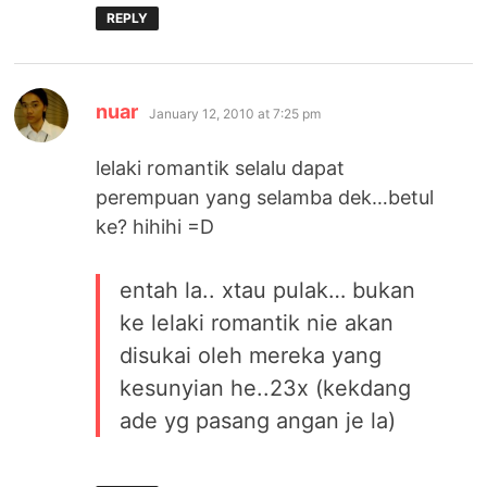
REPLY
says:
nuar
January 12, 2010 at 7:25 pm
lelaki romantik selalu dapat
perempuan yang selamba dek…betul
ke? hihihi =D
entah la.. xtau pulak… bukan
ke lelaki romantik nie akan
disukai oleh mereka yang
kesunyian he..23x (kekdang
ade yg pasang angan je la)