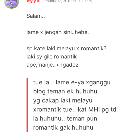
eyya
January 12, 2010 at 11:29 am
Salam..
lame x jengah sini..hehe.
sp kate laki melayu x romantik?
laki sy gile romantik
ape,manje..+ngade2
tue la… lame e-ya xganggu
blog teman ek huhuhu
yg cakap laki melayu
xromantik tue.. kat MHI pg td
la huhuhu.. teman pun
romantik gak huhuhu