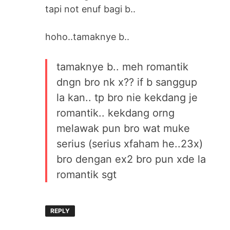
tapi not enuf bagi b..
hoho..tamaknye b..
tamaknye b.. meh romantik
dngn bro nk x?? if b sanggup
la kan.. tp bro nie kekdang je
romantik.. kekdang orng
melawak pun bro wat muke
serius (serius xfaham he..23x)
bro dengan ex2 bro pun xde la
romantik sgt
REPLY