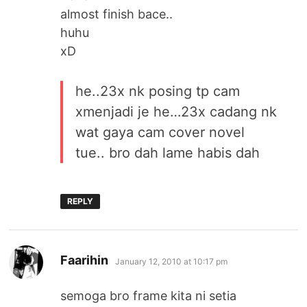
almost finish bace..
huhu
xD
he..23x nk posing tp cam
xmenjadi je he…23x cadang nk
wat gaya cam cover novel
tue.. bro dah lame habis dah
REPLY
says:
Faarihin
January 12, 2010 at 10:17 pm
semoga bro frame kita ni setia