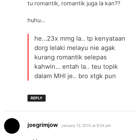
tu romantik, romantik juga la kan??
huhu…
he…23x mmg la.. tp kenyataan
dorg lelaki melayu nie agak
kurang romantik selepas
kahwin… entah la.. teu topik
dalam MHI je.. bro xtgk pun
REPLY
says:
joegrimjow
January 12, 2010 at 9:34 pm