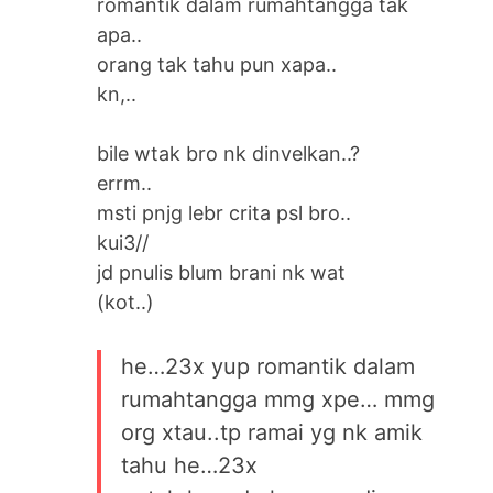
romantik dalam rumahtangga tak
apa..
orang tak tahu pun xapa..
kn,..
bile wtak bro nk dinvelkan..?
errm..
msti pnjg lebr crita psl bro..
kui3//
jd pnulis blum brani nk wat
(kot..)
he…23x yup romantik dalam
rumahtangga mmg xpe… mmg
org xtau..tp ramai yg nk amik
tahu he…23x