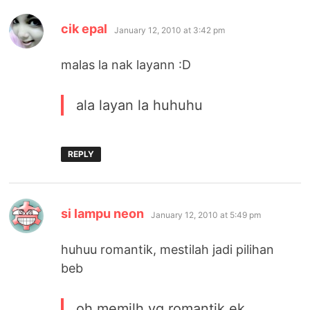
says:
cik epal
January 12, 2010 at 3:42 pm
malas la nak layann :D
ala layan la huhuhu
REPLY
says:
si lampu neon
January 12, 2010 at 5:49 pm
huhuu romantik, mestilah jadi pilihan
beb
oh memilh yg romantik ek