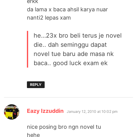
erkk
da lama x baca ahsil karya nuar
nanti2 lepas xam
he…23x bro beli terus je novel
die.. dah seminggu dapat
novel tue baru ade masa nk
baca.. good luck exam ek
REPLY
says:
Eazy Izzuddin
January 12, 2010 at 10:02 pm
nice posing bro ngn novel tu
hehe