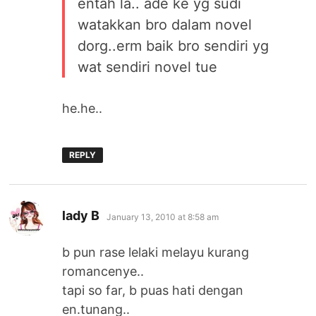
entah la.. ade ke yg sudi
watakkan bro dalam novel
dorg..erm baik bro sendiri yg
wat sendiri novel tue
he.he..
REPLY
says:
lady B
January 13, 2010 at 8:58 am
b pun rase lelaki melayu kurang
romancenye..
tapi so far, b puas hati dengan
en.tunang..