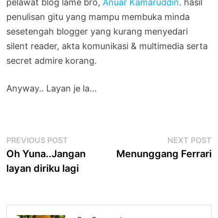
pelawat blog lame bro,
Anuar Kamaruddin
. hasil
penulisan gitu yang mampu membuka minda
sesetengah blogger yang kurang menyedari
silent reader, akta komunikasi & multimedia serta
secret admire korang.
Anyway.. Layan je la…
Post
Previous
N
PREVIOUS POST
NEXT POST
post:
p
Oh Yuna..Jangan
Menunggang Ferrari
navigation
layan diriku lagi