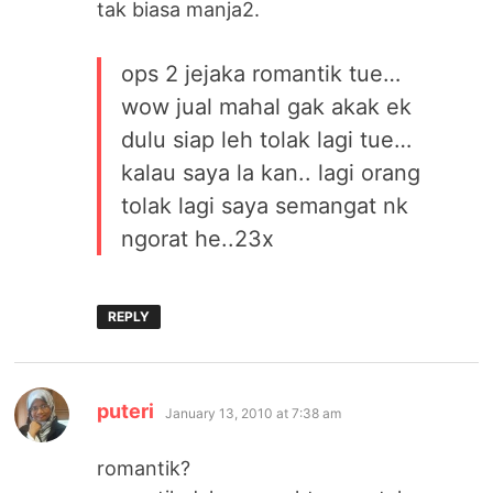
tak biasa manja2.
ops 2 jejaka romantik tue…
wow jual mahal gak akak ek
dulu siap leh tolak lagi tue…
kalau saya la kan.. lagi orang
tolak lagi saya semangat nk
ngorat he..23x
REPLY
says:
puteri
January 13, 2010 at 7:38 am
romantik?