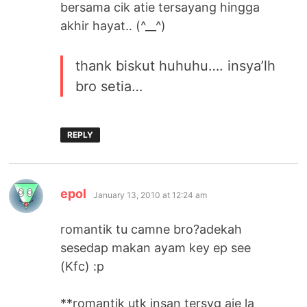
bersama cik atie tersayang hingga
akhir hayat.. (^__^)
thank biskut huhuhu…. insya’lh
bro setia…
REPLY
says:
epol
January 13, 2010 at 12:24 am
romantik tu camne bro?adekah
sesedap makan ayam key ep see
(Kfc) :p
**romantik utk insan tersyg aje la