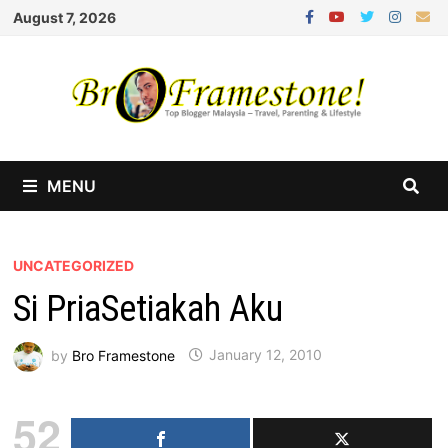
Skip
August 7, 2026
to
content
MENU
UNCATEGORIZED
Si PriaSetiakah Aku
by
Bro Framestone
January 12, 2010
52