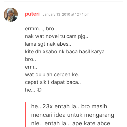
says:
puteri
January 13, 2010 at 12:41 pm
ermm…, bro..
nak wat novel tu cam pjg..
lama sgt nak abes..
kite dh xsabo nk baca hasil karya
bro..
erm..
wat dululah cerpen ke…
cepat sikit dapat baca..
he… :D
he…23x entah la.. bro masih
mencari idea untuk mengarang
nie.. entah la… ape kate abce