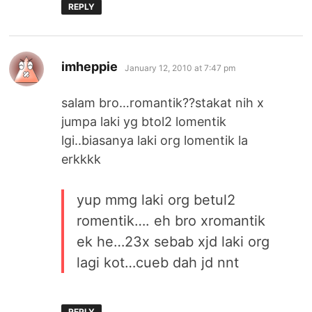
REPLY
says:
imheppie
January 12, 2010 at 7:47 pm
salam bro…romantik??stakat nih x
jumpa laki yg btol2 lomentik
lgi..biasanya laki org lomentik la
erkkkk
yup mmg laki org betul2
romentik…. eh bro xromantik
ek he…23x sebab xjd laki org
lagi kot…cueb dah jd nnt
REPLY