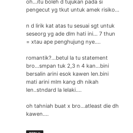
oh…itu boleh d tujukan pada si
pengecut yg tkut untuk amek risiko…
n d lirik kat atas tu sesuai sgt untuk
seseorg yg ade dlm hati ini… 7 thun
= xtau ape penghujung nye….
romantik?…betul la tu statement
bro…smpan tuk 2,3 n 4 kan…bini
bersalin arini esok kawen len.bini
mati arini mlm kang dh nikah
len..stndard la lelaki….
oh tahniah buat x bro…atleast die dh
kawen….