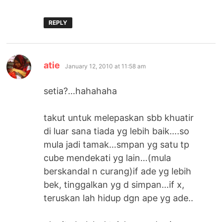
REPLY
says:
atie
January 12, 2010 at 11:58 am
setia?…hahahaha
takut untuk melepaskan sbb khuatir
di luar sana tiada yg lebih baik….so
mula jadi tamak…smpan yg satu tp
cube mendekati yg lain…(mula
berskandal n curang)if ade yg lebih
bek, tinggalkan yg d simpan…if x,
teruskan lah hidup dgn ape yg ade..