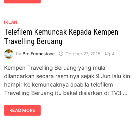
TERAJU
UTAMA
FILEM
“SURVIVAL
THRILLER”
IKLAN
NGESOT
Telefilem Kemuncak Kepada Kempen
Travelling Beruang
by
Bro Framestone
October 27, 2015
4
Kempen Travelling Beruang yang mula
dilancarkan secara rasminya sejak 9 Jun lalu kini
hampir ke kemuncaknya apabila telefilem
Travelling Beruang itu bakal disiarkan di TV3 …
TELEFILEM
READ MORE
KEMUNCAK
KEPADA
KEMPEN
TRAVELLING
BERUANG