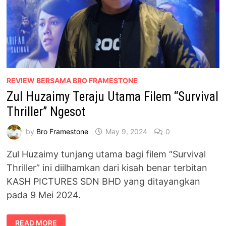
REVIEW BERSAMA BRO FRAMESTONE
Zul Huzaimy Teraju Utama Filem “Survival
Thriller” Ngesot
by
Bro Framestone
May 9, 2024
0
Zul Huzaimy tunjang utama bagi filem “Survival
Thriller” ini diilhamkan dari kisah benar terbitan
KASH PICTURES SDN BHD yang ditayangkan
pada 9 Mei 2024.
ZUL
READ MORE
HUZAIMY