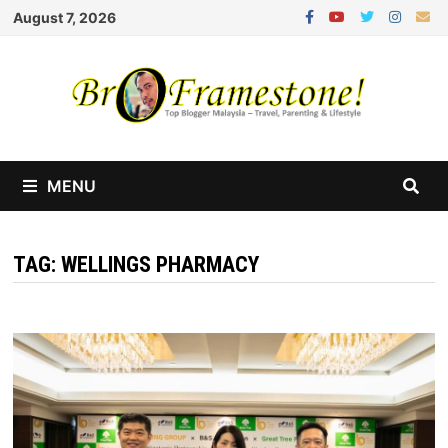
Skip
August 7, 2026
to
content
MENU
TAG:
WELLINGS PHARMACY