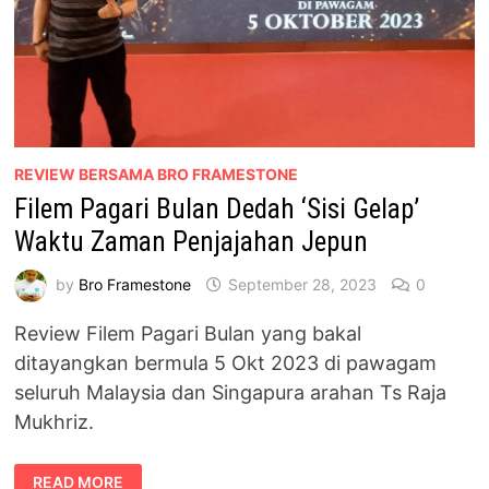
REVIEW BERSAMA BRO FRAMESTONE
Filem Pagari Bulan Dedah ‘Sisi Gelap’
Waktu Zaman Penjajahan Jepun
by
Bro Framestone
September 28, 2023
0
Review Filem Pagari Bulan yang bakal
ditayangkan bermula 5 Okt 2023 di pawagam
seluruh Malaysia dan Singapura arahan Ts Raja
Mukhriz.
FILEM
READ MORE
PAGARI