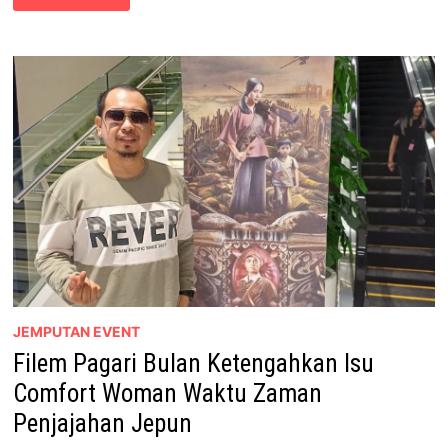
BULAN
DEDAH
‘SISI
GELAP’
WAKTU
ZAMAN
PENJAJAHAN
JEPUN
JEMPUTAN EVENT
Filem Pagari Bulan Ketengahkan Isu
Comfort Woman Waktu Zaman
Penjajahan Jepun