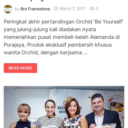
by
Bro Framestone
March 7, 2017
0
Peringkat akhir pertandingan Orchid ‘Be Yourself’
yang julung-julung kali diadakan nyata
memeriahkan pusat membeli-belah Alamanda di
Purajaya. Produk eksklusif pembersih khusus
wanita Orchid, dengan kerjsama …
ORCHID
READ MORE
&
WATSON
MALAYSIA
UMUMKAN
PEMENANG
PERTANDINGAN
ORCHID
‘BE
YOURSELF’
YANG
PERTAMA