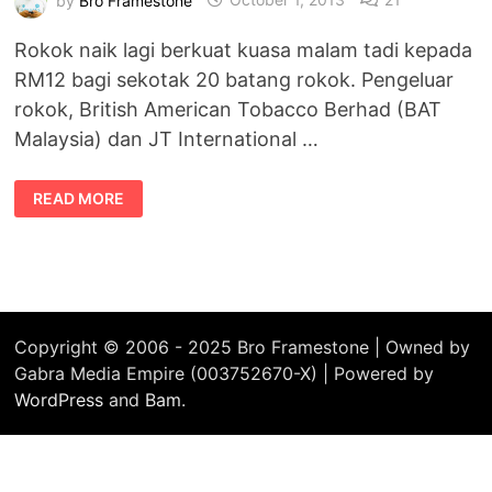
Rokok naik lagi berkuat kuasa malam tadi kepada
RM12 bagi sekotak 20 batang rokok. Pengeluar
rokok, British American Tobacco Berhad (BAT
Malaysia) dan JT International …
PUNCA
READ MORE
KENAIKAN
HARGA
ROKOK
–
RM12
SEKOTAK
Copyright © 2006 - 2025 Bro Framestone | Owned by
Gabra Media Empire (003752670-X) | Powered by
WordPress
and
Bam
.