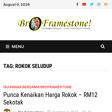
Skip
August 9, 2026
to
content
MENU
TAG:
ROKOK SELUDUP
ISU PANAS BERSAMA BROFRAMESTONE
Punca Kenaikan Harga Rokok – RM12
Sekotak
by
Bro Framestone
October 1, 2013
21