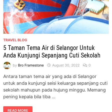
TRAVEL BLOG
5 Taman Tema Air di Selangor Untuk
Anda Kunjungi Sepanjang Cuti Sekolah
by
Bro Framestone
August 30, 2022
0
Antara taman tema air yang ada di Selangor
untuk anda kunjungi seisi keluarga sepanjang cuti
sekolah mahupun pada hujung minggu. Memang
pening kepala bila tiba …
5
READ MORE
TAMAN