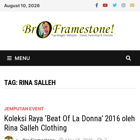
Skip
August 10, 2026
to
content
MENU
TAG:
RINA SALLEH
JEMPUTAN EVENT
Koleksi Raya ‘Beat Of La Donna’ 2016 oleh
Rina Salleh Clothing
by
Bro Framestone
May 18, 2016
7