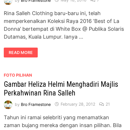
Rina Salleh Clothing baru-baru ini, telah
memperkenalkan Koleksi Raya 2016 ‘Best of La
Donna’ bertempat di White Box @ Publika Solaris
Dutamas, Kuala Lumpur. Ianya …
KOLEKSI
READ MORE
RAYA
‘BEAT
OF
LA
DONNA’
2016
FOTO PILIHAN
OLEH
Gambar Heliza Helmi Menghadiri Majlis
RINA
SALLEH
CLOTHING
Perkahwinan Rina Salleh
by
Bro Framestone
February 28, 2012
21
Tahun ini ramai selebriti yang menamatkan
zaman bujang mereka dengan insan pilihan. Bila