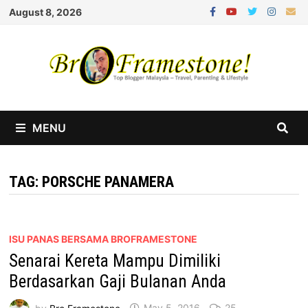
Skip
August 8, 2026
to
content
MENU
TAG:
PORSCHE PANAMERA
ISU PANAS BERSAMA BROFRAMESTONE
Senarai Kereta Mampu Dimiliki
Berdasarkan Gaji Bulanan Anda
by
Bro Framestone
May 5, 2016
25