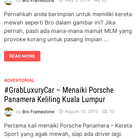
Pernahkah anda berimpian untuk memiliki kereta
mewah seperti Bro dalam gambar ini? Jika
pernah, pasti ada mana-mana mamat MLM yang
provoke korang untuk pasang impian …
SENARAI
READ MORE
KERETA
MAMPU
DIMILIKI
BERDASARKAN
GAJI
BULANAN
ADVERTORIAL
ANDA
#GrabLuxuryCar – Menaiki Porsche
Panamera Keliling Kuala Lumpur
by
Bro Framestone
August 18, 2015
10
Pertama kali menaiki Porsche Panamera – Kereta
Sport yang agak mewah, siap ada driver lagi.