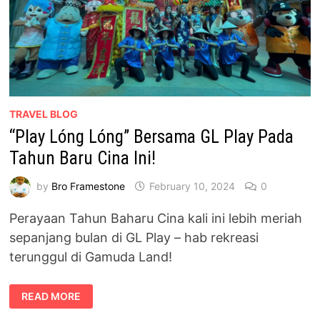
TRAVEL BLOG
“Play Lóng Lóng” Bersama GL Play Pada
Tahun Baru Cina Ini!
by
Bro Framestone
February 10, 2024
0
Perayaan Tahun Baharu Cina kali ini lebih meriah
sepanjang bulan di GL Play – hab rekreasi
terunggul di Gamuda Land!
“PLAY
READ MORE
LÓNG
LÓNG”
BERSAMA