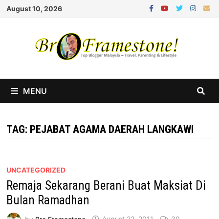
Skip
August 10, 2026
to
content
MENU
TAG:
PEJABAT AGAMA DAERAH LANGKAWI
UNCATEGORIZED
Remaja Sekarang Berani Buat Maksiat Di
Bulan Ramadhan
by
Bro Framestone
August 22, 2011
30