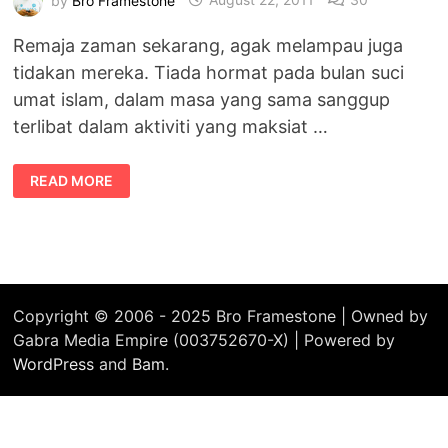
Remaja zaman sekarang, agak melampau juga
tidakan mereka. Tiada hormat pada bulan suci
umat islam, dalam masa yang sama sanggup
terlibat dalam aktiviti yang maksiat …
REMAJA
READ MORE
SEKARANG
BERANI
BUAT
MAKSIAT
DI
BULAN
RAMADHAN
Copyright © 2006 - 2025 Bro Framestone | Owned by
Gabra Media Empire (003752670-X) | Powered by
WordPress
and
Bam
.