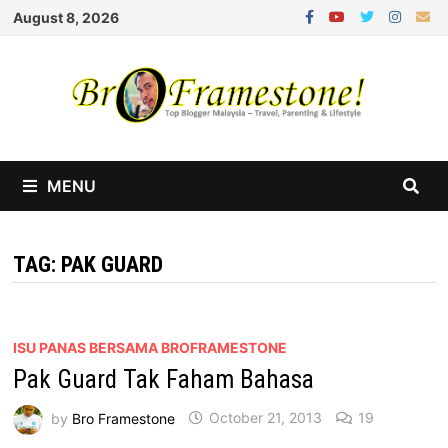
Skip
August 8, 2026
to
content
MENU
TAG:
PAK GUARD
ISU PANAS BERSAMA BROFRAMESTONE
Pak Guard Tak Faham Bahasa
by
Bro Framestone
October 21, 2013
19