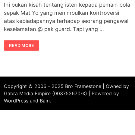
Ini bukan kisah tentang isteri kepada pemain bola
sepak Mat Yo yang menimbulkan kontroversi
atas kebiadapannya terhadap seorang pengawal
keselamatan @ pak guard. Tapi yang …
PAK
READ MORE
GUARD
TAK
FAHAM
BAHASA
Copyright © 2006 - 2025 Bro Framestone | Owned by
Gabra Media Empire (003752670-X) | Powered by
WordPress
and
Bam
.