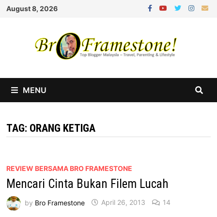
Skip
August 8, 2026
to
content
MENU
TAG:
ORANG KETIGA
REVIEW BERSAMA BRO FRAMESTONE
Mencari Cinta Bukan Filem Lucah
by
Bro Framestone
April 26, 2013
14