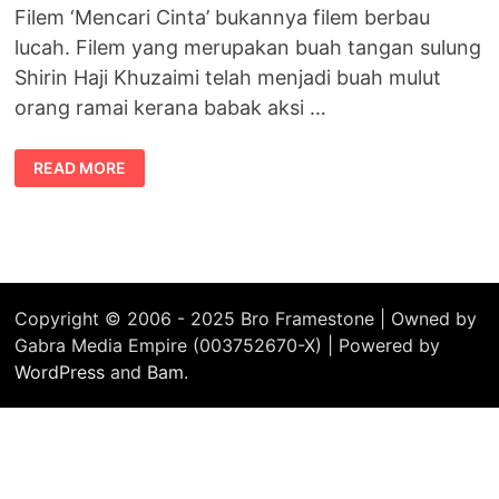
Filem ‘Mencari Cinta’ bukannya filem berbau
lucah. Filem yang merupakan buah tangan sulung
Shirin Haji Khuzaimi telah menjadi buah mulut
orang ramai kerana babak aksi …
MENCARI
READ MORE
CINTA
BUKAN
FILEM
LUCAH
Copyright © 2006 - 2025 Bro Framestone | Owned by
Gabra Media Empire (003752670-X) | Powered by
WordPress
and
Bam
.