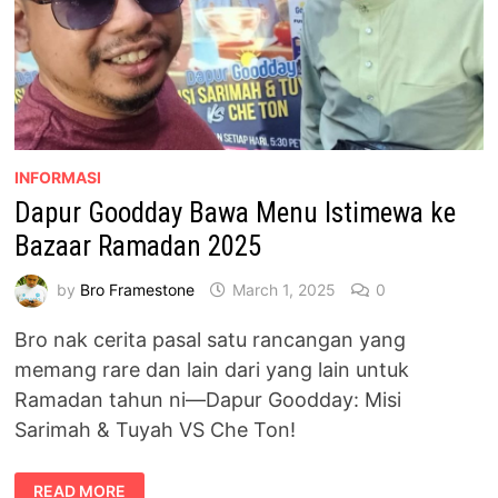
INFORMASI
Dapur Goodday Bawa Menu Istimewa ke
Bazaar Ramadan 2025
by
Bro Framestone
March 1, 2025
0
Bro nak cerita pasal satu rancangan yang
memang rare dan lain dari yang lain untuk
Ramadan tahun ni—Dapur Goodday: Misi
Sarimah & Tuyah VS Che Ton!
DAPUR
READ MORE
GOODDAY