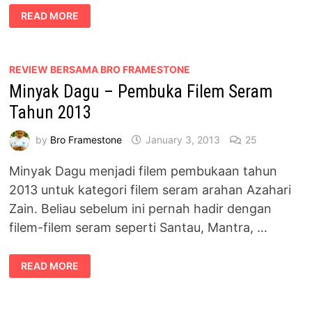
TANAH
READ MORE
KUBUR
:
AKIBAT
MENGGUNAKAN
MINYAK
PENGASIH
REVIEW BERSAMA BRO FRAMESTONE
Minyak Dagu – Pembuka Filem Seram
Tahun 2013
by
Bro Framestone
January 3, 2013
25
Minyak Dagu menjadi filem pembukaan tahun
2013 untuk kategori filem seram arahan Azahari
Zain. Beliau sebelum ini pernah hadir dengan
filem-filem seram seperti Santau, Mantra, …
MINYAK
READ MORE
DAGU
–
PEMBUKA
FILEM
SERAM