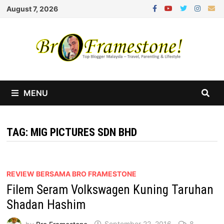
Skip
August 7, 2026
to
content
MENU
TAG:
MIG PICTURES SDN BHD
REVIEW BERSAMA BRO FRAMESTONE
Filem Seram Volkswagen Kuning Taruhan
Shadan Hashim
by
Bro Framestone
September 22, 2016
8