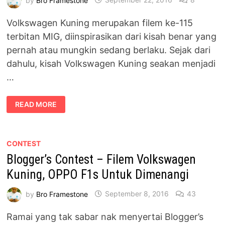
Volkswagen Kuning merupakan filem ke-115
terbitan MIG, diinspirasikan dari kisah benar yang
pernah atau mungkin sedang berlaku. Sejak dari
dahulu, kisah Volkswagen Kuning seakan menjadi
…
FILEM
READ MORE
SERAM
VOLKSWAGEN
KUNING
TARUHAN
SHADAN
HASHIM
CONTEST
Blogger’s Contest – Filem Volkswagen
Kuning, OPPO F1s Untuk Dimenangi
by
Bro Framestone
September 8, 2016
43
Ramai yang tak sabar nak menyertai Blogger’s