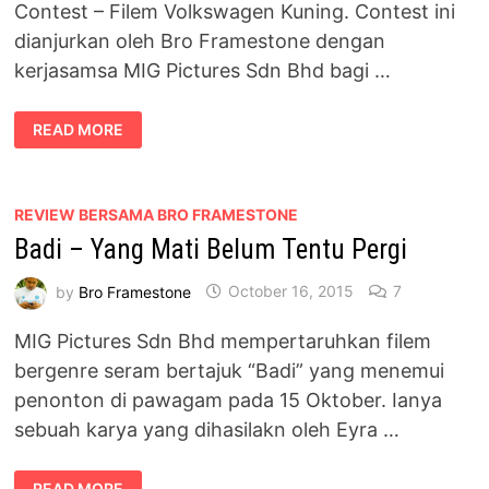
Contest – Filem Volkswagen Kuning. Contest ini
dianjurkan oleh Bro Framestone dengan
kerjasamsa MIG Pictures Sdn Bhd bagi …
BLOGGER’S
READ MORE
CONTEST
–
FILEM
VOLKSWAGEN
KUNING,
OPPO
REVIEW BERSAMA BRO FRAMESTONE
F1S
Badi – Yang Mati Belum Tentu Pergi
UNTUK
DIMENANGI
by
Bro Framestone
October 16, 2015
7
MIG Pictures Sdn Bhd mempertaruhkan filem
bergenre seram bertajuk “Badi” yang menemui
penonton di pawagam pada 15 Oktober. Ianya
sebuah karya yang dihasilakn oleh Eyra …
BADI