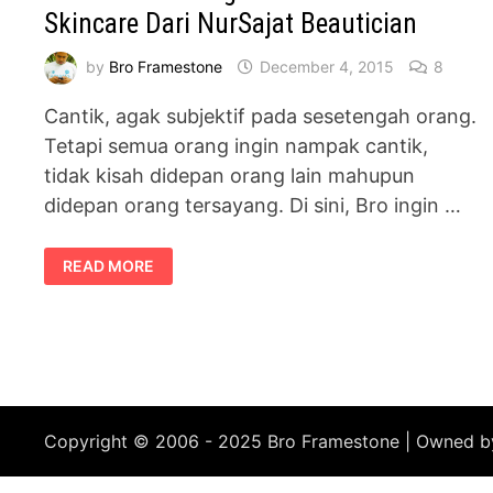
Skincare Dari NurSajat Beautician
by
Bro Framestone
December 4, 2015
8
Cantik, agak subjektif pada sesetengah orang.
Tetapi semua orang ingin nampak cantik,
tidak kisah didepan orang lain mahupun
didepan orang tersayang. Di sini, Bro ingin …
KULIT
READ MORE
CANTIK
DENGAN
LETS
CANTIK
SKINCARE
DARI
NURSAJAT
BEAUTICIAN
Copyright © 2006 - 2025 Bro Framestone | Owned 