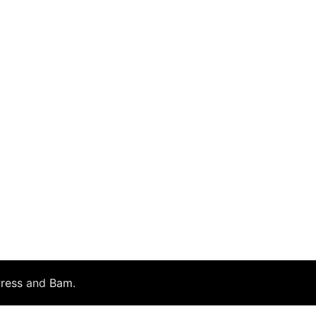
ress
and
Bam
.