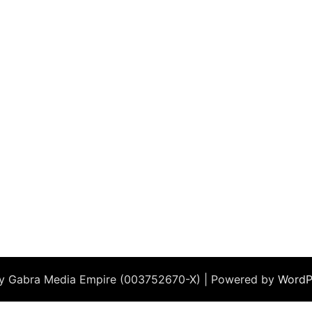
by Gabra Media Empire (003752670-X) | Powered by
WordP