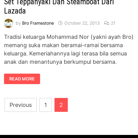
Set Teppanyaki Dan Steamboat Dari
Lazada
by
Bro Framestone
October 22, 2013
21
Tradisi keluarga Mohammad Nor (yakni ayah Bro)
memang suka makan beramai-ramai bersama
keluarga. Kemeriahannya lagi terasa bila semua
anak dan menantunya berkumpul bersama.
SET
READ MORE
TEPPANYAKI
DAN
STEAMBOAT
DARI
LAZADA
Posts
Previous
1
2
pagination