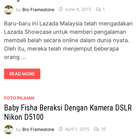
by
Bro Framestone
June 4, 2015
1
Baru-baru ini Lazada Malaysia telah mengadakan
Lazada Showcase untuk memberi pengalaman
membeli belah secara online dalam dunia nyata.
Oleh itu, mereka telah menjemput beberapa
orang …
LAZADA
READ MORE
MALAYSIA
TELAH
MENGANJURKAN
LAZADA
SHOWCASE
DI
FOTO PILIHAN
JUEMPA
Baby Fisha Beraksi Dengan Kamera DSLR
D’RAMO,
BANGSAR
Nikon D5100
by
Bro Framestone
April 1, 2015
16