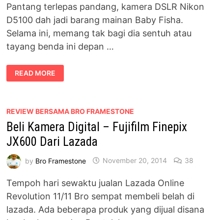
Pantang terlepas pandang, kamera DSLR Nikon
D5100 dah jadi barang mainan Baby Fisha.
Selama ini, memang tak bagi dia sentuh atau
tayang benda ini depan …
BABY
READ MORE
FISHA
BERAKSI
DENGAN
KAMERA
DSLR
NIKON
REVIEW BERSAMA BRO FRAMESTONE
D5100
Beli Kamera Digital – Fujifilm Finepix
JX600 Dari Lazada
by
Bro Framestone
November 20, 2014
38
Tempoh hari sewaktu jualan Lazada Online
Revolution 11/11 Bro sempat membeli belah di
lazada. Ada beberapa produk yang dijual disana