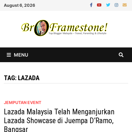
Skip
August 6, 2026
to
content
MENU
TAG:
LAZADA
JEMPUTAN EVENT
Lazada Malaysia Telah Menganjurkan
Lazada Showcase di Juempa D’Ramo,
Bangsar