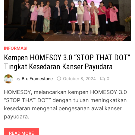
INFORMASI
Kempen HOMESOY 3.0 “STOP THAT DOT”
Tingkat Kesedaran Kanser Payudara
by
Bro Framestone
October 8, 2024
0
HOMESOY, melancarkan kempen HOMESOY 3.0
“STOP THAT DOT” dengan tujuan meningkatkan
kesedaran mengenai pengesanan awal kanser
payudara.
KEMPEN
READ MORE
HOMESOY