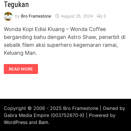
Tegukan
by
Bro Framestone
August 25, 2024
0
Wonda Kopi Edisi Kluang – Wonda Coffee
berganding bahu dengan Astro Shaw, penerbit di
sebalik filem aksi superhero kegemaran ramai,
Keluang Man.
WONDA
READ MORE
KOPI
EDISI
KLUANG:
RASA
AUTENTIK
DAN
SEMANGAT
KELUANG
MAN
DALAM
Copyright © 2006 - 2025 Bro Framestone | Owned by
SETIAP
Gabra Media Empire (003752670-X) | Powered by
TEGUKAN
WordPress
and
Bam
.