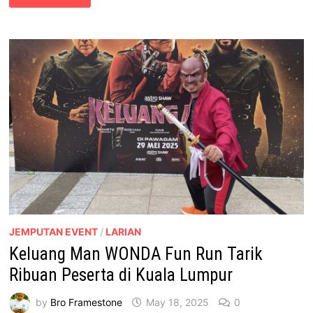
KEMBALI:
FILEM
ADIWIRA
MALAYSIA
YANG
DINANTI-
NANTIKAN!
JEMPUTAN EVENT
/
LARIAN
Keluang Man WONDA Fun Run Tarik
Ribuan Peserta di Kuala Lumpur
by
Bro Framestone
May 18, 2025
0