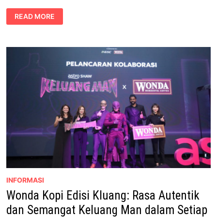
MURAL
READ MORE
GERGASI
KELUANG
MAN
DI
KLUANG,
LOKASI
IKONIK
PENGGAMBARAN
FILEM
INFORMASI
Wonda Kopi Edisi Kluang: Rasa Autentik
dan Semangat Keluang Man dalam Setiap