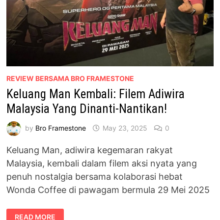
REVIEW BERSAMA BRO FRAMESTONE
Keluang Man Kembali: Filem Adiwira
Malaysia Yang Dinanti-Nantikan!
by
Bro Framestone
May 23, 2025
0
Keluang Man, adiwira kegemaran rakyat
Malaysia, kembali dalam filem aksi nyata yang
penuh nostalgia bersama kolaborasi hebat
Wonda Coffee di pawagam bermula 29 Mei 2025
KELUANG
READ MORE
MAN