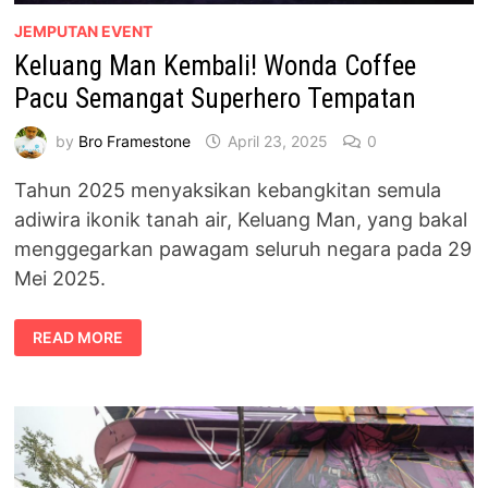
JEMPUTAN EVENT
Keluang Man Kembali! Wonda Coffee
Pacu Semangat Superhero Tempatan
by
Bro Framestone
April 23, 2025
0
Tahun 2025 menyaksikan kebangkitan semula
adiwira ikonik tanah air, Keluang Man, yang bakal
menggegarkan pawagam seluruh negara pada 29
Mei 2025.
KELUANG
READ MORE
MAN
KEMBALI!
WONDA
COFFEE
PACU
SEMANGAT
SUPERHERO
TEMPATAN