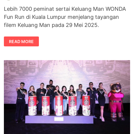
Lebih 7000 peminat sertai Keluang Man WONDA
Fun Run di Kuala Lumpur menjelang tayangan
filem Keluang Man pada 29 Mei 2025.
KELUANG
READ MORE
MAN
WONDA
FUN
RUN
TARIK
RIBUAN
PESERTA
DI
KUALA
LUMPUR