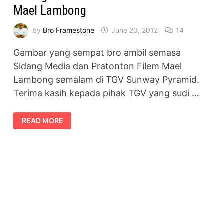
Mael Lambong
by
Bro Framestone
June 20, 2012
14
Gambar yang sempat bro ambil semasa
Sidang Media dan Pratonton Filem Mael
Lambong semalam di TGV Sunway Pyramid.
Terima kasih kepada pihak TGV yang sudi …
SIDANG
READ MORE
MEDIA
DAN
PRA-
TONTON
FILEM
MAEL
LAMBONG