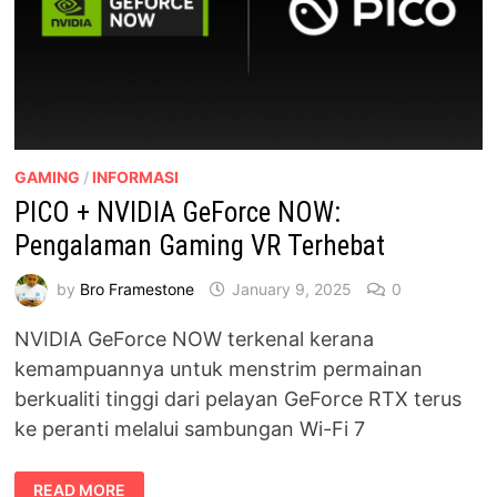
GAMING
/
INFORMASI
PICO + NVIDIA GeForce NOW:
Pengalaman Gaming VR Terhebat
by
Bro Framestone
January 9, 2025
0
NVIDIA GeForce NOW terkenal kerana
kemampuannya untuk menstrim permainan
berkualiti tinggi dari pelayan GeForce RTX terus
ke peranti melalui sambungan Wi-Fi 7
PICO
READ MORE
+