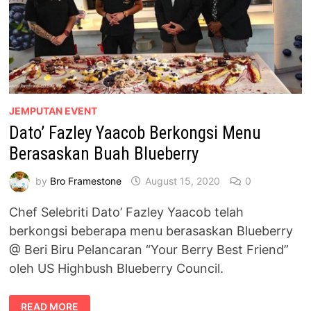
JEMPUTAN EVENT
Dato’ Fazley Yaacob Berkongsi Menu
Berasaskan Buah Blueberry
by
Bro Framestone
August 15, 2020
0
Chef Selebriti Dato’ Fazley Yaacob telah
berkongsi beberapa menu berasaskan Blueberry
@ Beri Biru Pelancaran “Your Berry Best Friend”
oleh US Highbush Blueberry Council.
DATO’
READ MORE
FAZLEY