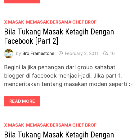
YAACOB
BERKONGSI
MENU
BERASASKAN
BUAH
X MASAK-MEMASAK BERSAMA CHEF BROF
BLUEBERRY
Bila Tukang Masak Ketagih Dengan
Facebook [Part 2]
by
Bro Framestone
February 2, 2011
16
Begini la jika penangan dari group sahabat
blogger di facebook menjadi-jadi. Jika part 1,
menceritakan tentang masakan moden seperti :-
BILA
READ MORE
TUKANG
MASAK
KETAGIH
DENGAN
FACEBOOK
[PART
X MASAK-MEMASAK BERSAMA CHEF BROF
2]
Bila Tukang Masak Ketagih Dengan