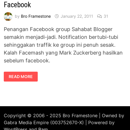
Facebook
by
Bro Framestone
January 22, 2011
31
Penangan Facebook group Sahabat Blogger
semakin menjadi-jadi. Notification bertubi-tubi
sehinggakan traffik ke group ini penuh sesak.
Kalah Facemash yang Mark Zuckerberg hasilkan
sebelum facebook.
BILA
READ MORE
TUKANG
MASAK
KETAGIH
DENGAN
FACEBOOK
Copyright © 2006 - 2025 Bro Framestone | Owned by
Gabra Media Empire (003752670-X) | Powered by
WordPress
and
Bam
.