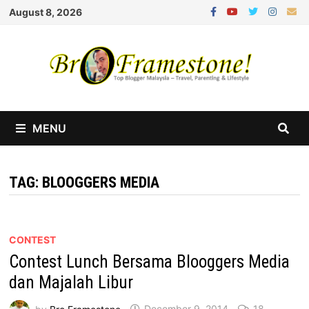
Skip
August 8, 2026
to
content
MENU
TAG:
BLOOGGERS MEDIA
CONTEST
Contest Lunch Bersama Blooggers Media
dan Majalah Libur
by
Bro Framestone
December 9, 2014
18