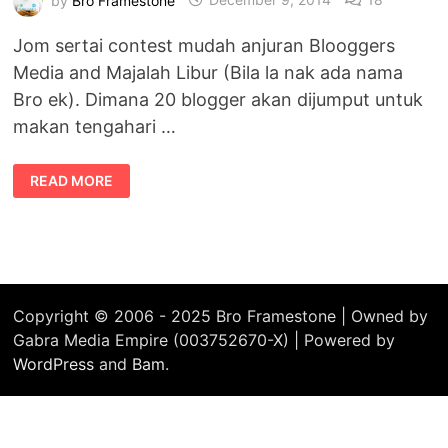
Jom sertai contest mudah anjuran Blooggers
Media and Majalah Libur (Bila la nak ada nama
Bro ek). Dimana 20 blogger akan dijumput untuk
makan tengahari …
CONTEST
READ MORE
LUNCH
BERSAMA
BLOOGGERS
MEDIA
DAN
MAJALAH
LIBUR
Copyright © 2006 - 2025 Bro Framestone | Owned by
Gabra Media Empire (003752670-X) | Powered by
WordPress
and
Bam
.